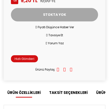
9,20 TL
10,00 TL
%8
STOKTA YOK
Fiyatı Düşünce Haber Ver
Tavsiye Et
Yorum Yaz
Hızlı Gönderi
Ürünü Paylaş:
ÜRÜN ÖZELLİKLERİ
TAKSİT SEÇENEKLERİ
ÜRÜN 