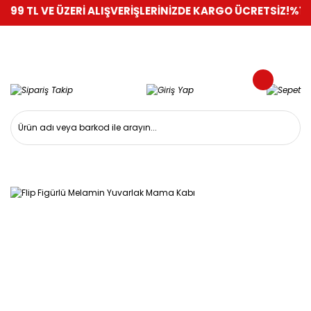
VE ÜZERİ ALIŞVERİŞLERİNİZDE KARGO ÜCRETSİZ!
%100 GÜVEN