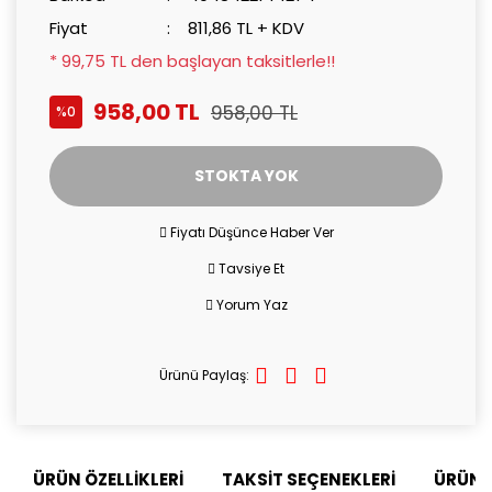
Fiyat
811,86 TL + KDV
* 99,75 TL den başlayan taksitlerle!!
958,00 TL
958,00 TL
%0
STOKTA YOK
Fiyatı Düşünce Haber Ver
Tavsiye Et
Yorum Yaz
Ürünü Paylaş:
ÜRÜN ÖZELLİKLERİ
TAKSİT SEÇENEKLERİ
ÜRÜN 