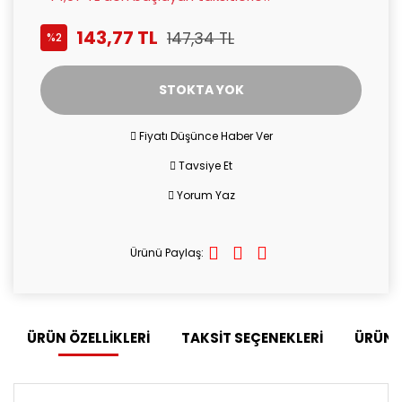
143,77 TL
147,34 TL
%2
STOKTA YOK
Fiyatı Düşünce Haber Ver
Tavsiye Et
Yorum Yaz
Ürünü Paylaş:
ÜRÜN ÖZELLİKLERİ
TAKSİT SEÇENEKLERİ
ÜRÜN 