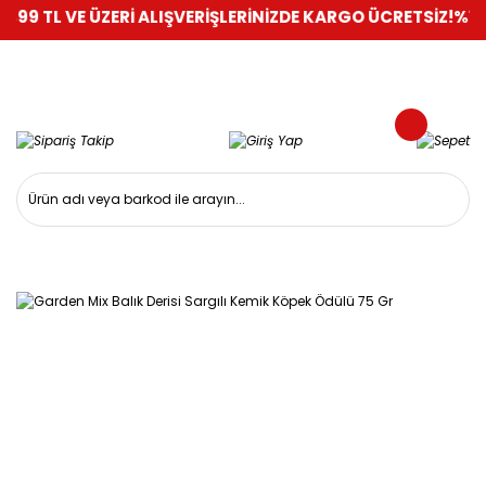
 VE ÜZERİ ALIŞVERİŞLERİNİZDE KARGO ÜCRETSİZ!
%100 GÜVEN