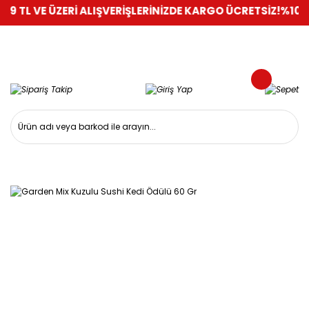
VE ÜZERİ ALIŞVERİŞLERİNİZDE KARGO ÜCRETSİZ!
%100 GÜVENL