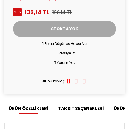
132,14 TL
126,14 TL
%-5
STOKTA YOK
Fiyatı Düşünce Haber Ver
Tavsiye Et
Yorum Yaz
Ürünü Paylaş:
ÜRÜN ÖZELLİKLERİ
TAKSİT SEÇENEKLERİ
ÜRÜN 