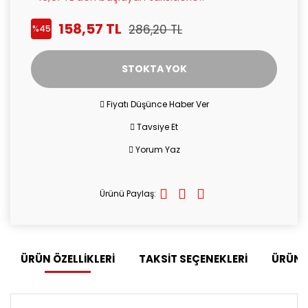
158,57 TL
286,20 TL
%45
STOKTA YOK
Fiyatı Düşünce Haber Ver
Tavsiye Et
Yorum Yaz
Ürünü Paylaş:
ÜRÜN ÖZELLİKLERİ
TAKSİT SEÇENEKLERİ
ÜRÜN 