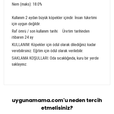
Nem (maks): 18.0%
Kullanım 2 aydan büyük köpekler içindir. İnsan tüketimi
için uygun değildir.
Raf ömrü / son kullanım tarihi: Üretim tarihinden
itibaren 24 ay
KULLANIM: Köpekler için ödül olarak dilediğiniz kadar
verebilirsiniz. Eğitim için ödül olarak verilebilir.
SAKLAMA KOŞULLARI: Oda sıcaklığında, kuru bir yerde
saklayınız.
Bu ürünün fiyat bilgisi, resim, ürün açıklamalarında
ve diğer konularda yetersiz gördüğünüz noktaları
Bu ürüne ilk yorumu siz yapın!
öneri formunu kullanarak tarafımıza iletebilirsiniz.
Görüş ve önerileriniz için teşekkür ederiz.
uygunamama.com'u neden tercih
Yorum Yaz
Ürün resmi kalitesiz, bozuk veya
etmelisiniz?
görüntülenemiyor.