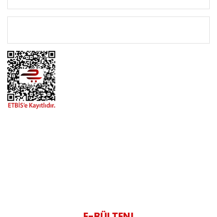
ÖNEMLİ BİLGİLER
BİZİMLE İLETİŞİME GEÇİN
0216 616 20 02
0538 437 38 38
Çalışma Saatleri: Pazartesi-Cuma 09:00 / 17:30 Cumartesi
09:00 / 15:00 Pazar günleri kapalıyız.
E-BÜLTEN!