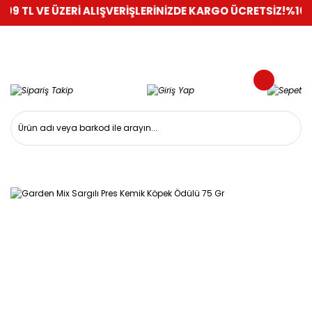
VE ÜZERİ ALIŞVERİŞLERİNİZDE KARGO ÜCRETSİZ!
%100 GÜVENL