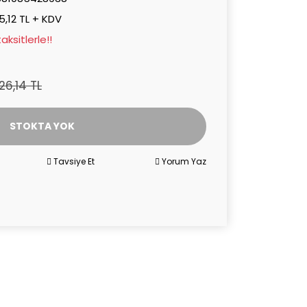
5,12 TL + KDV
aksitlerle!!
126,14 TL
STOKTA YOK
Tavsiye Et
Yorum Yaz