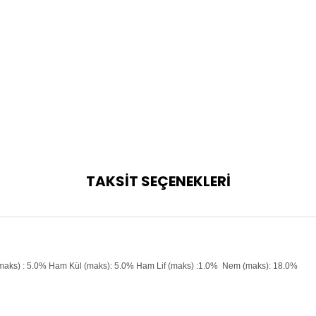
TAKSİT SEÇENEKLERİ
maks) : 5.0% Ham Kül (maks): 5.0% Ham Lif (maks) :1.0% Nem (maks): 18.0%