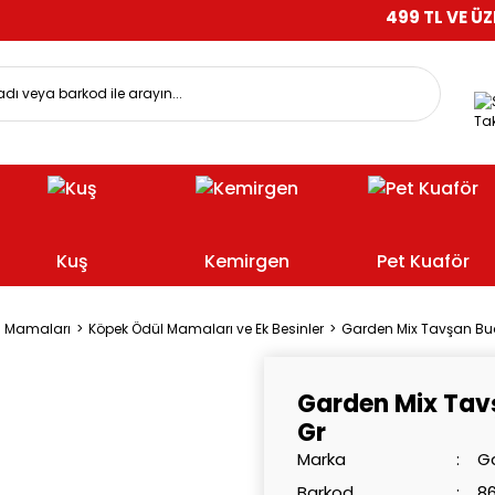
499 TL VE ÜZERİ ALIŞV
Tak
Kuş
Kemirgen
Pet Kuaför
l Mamaları
Köpek Ödül Mamaları ve Ek Besinler
Garden Mix Tavşan Bu
Garden Mix Tav
Gr
Marka
G
Barkod
8