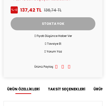
137,42 TL
136,74 TL
%-0
STOKTA YOK
Fiyatı Düşünce Haber Ver
Tavsiye Et
Yorum Yaz
Ürünü Paylaş:
ÜRÜN ÖZELLİKLERİ
TAKSİT SEÇENEKLERİ
ÜRÜN 