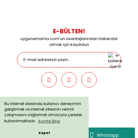
09:00 / 15:00 Pazar günleri kapalıyız.
E-BÜLTEN!
uygunamama.com'un avantajlarından haberdar
olmak için kaydolun
Bu internet sitesinde, kullanıcı deneyimini
geliştirmek ve internet sitesinin verimli
uygunamama.com © 2019 - Tüm Hakları Saklıdır. Kredi kartı
çalışmasını sağlamak amacıyla çerezler
bilgileriniz 256bit SSL sertifikası ile korunmaktadır.
kullanılmaktadır.
Ayrıntılı Bilgi
Kapat
Whatsapp