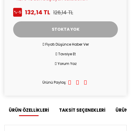
132,14 TL
126,14 TL
%-5
STOKTA YOK
Fiyatı Düşünce Haber Ver
Tavsiye Et
Yorum Yaz
Ürünü Paylaş:
ÜRÜN ÖZELLİKLERİ
TAKSİT SEÇENEKLERİ
ÜRÜN 