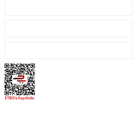
KURUMSAL
KATEGORİLER
ÖNEMLİ BİLGİLER
BİZİMLE İLETİŞİME GEÇİN
0216 616 20 02
0538 437 38 38
Çalışma Saatleri: Pazartesi-Cuma 09:00 / 17:30 Cumartesi