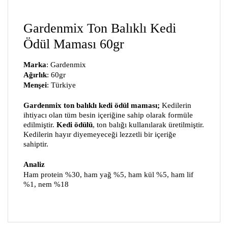
Gardenmix Ton Balıklı Kedi
Ödül Maması 60gr
Marka
: Gardenmix
Ağırlık
: 60gr
Menşei
: Türkiye
Gardenmix ton balıklı kedi ödül maması;
Kedilerin
ihtiyacı olan tüm besin içeriğine sahip olarak formüle
edilmiştir.
Kedi ödülü
, ton balığı kullanılarak üretilmiştir.
Kedilerin hayır diyemeyeceği lezzetli bir içeriğe
sahiptir.
Analiz
Ham protein %30, ham yağ %5, ham kül %5, ham lif
%1, nem %18
Bu ürünün fiyat bilgisi, resim, ürün açıklamalarında
ve diğer konularda yetersiz gördüğünüz noktaları
Bu ürüne ilk yorumu siz yapın!