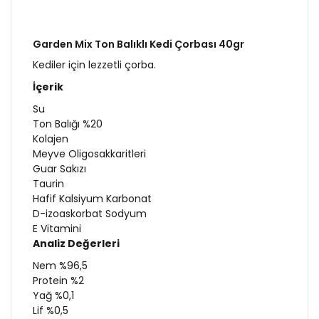
Garden Mix Ton Balıklı Kedi Çorbası 40gr
Kediler için lezzetli çorba.
İçerik
Su
Ton Balığı %20
Kolajen
Meyve Oligosakkaritleri
Guar Sakızı
Taurin
Hafif Kalsiyum Karbonat
D-izoaskorbat Sodyum
E Vitamini
Analiz Değerleri
Nem %96,5
Protein %2
Yağ %0,1
Lif %0,5