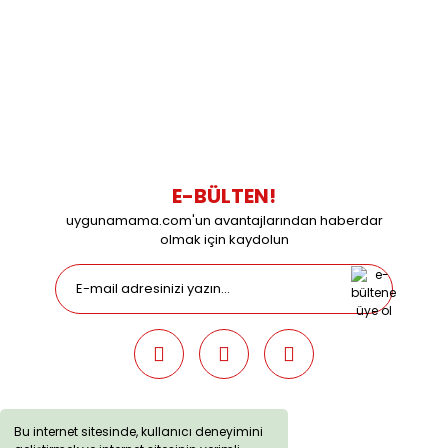
0216 616 20 02
0538 437 38 38
Çalışma Saatleri: Pazartesi-Cuma 09:00 / 17:30 Cumartesi
09:00 / 15:00 Pazar günleri kapalıyız.
E-BÜLTEN!
uygunamama.com'un avantajlarından haberdar
olmak için kaydolun
Bu internet sitesinde, kullanıcı deneyimini