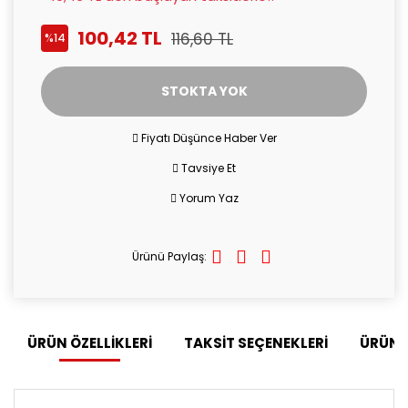
100,42 TL
116,60 TL
%14
STOKTA YOK
Fiyatı Düşünce Haber Ver
Tavsiye Et
Yorum Yaz
Ürünü Paylaş:
ÜRÜN ÖZELLİKLERİ
TAKSİT SEÇENEKLERİ
ÜRÜN 