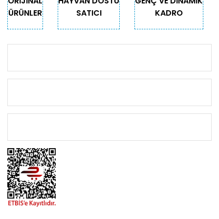
ORİJİNAL
HAYVAN DOSTU
GENÇ VE DİNAMİK
ÜRÜNLER
SATICI
KADRO
KURUMSAL
KATEGORİLER
ÖNEMLİ BİLGİLER
BİZİMLE İLETİŞİME GEÇİN