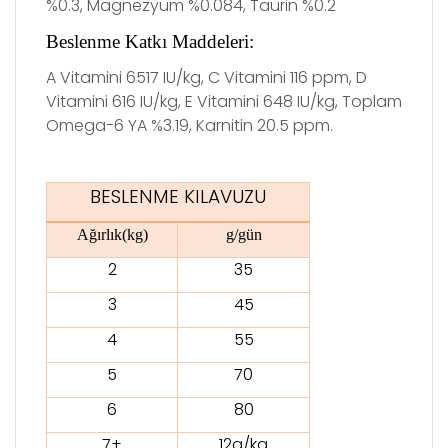
%0.3, Magnezyum %0.084, Taurin %0.2
Beslenme Katkı Maddeleri:
A Vitamini 6517 IU/kg, C Vitamini 116 ppm, D
Vitamini 616 IU/kg, E Vitamini 648 IU/kg, Toplam
Omega-6 YA %3.19, Karnitin 20.5 ppm.
BESLENME KILAVUZU
Ağırlık(kg)
g/gün
2
35
3
45
4
55
5
70
6
80
7+
12g/kg