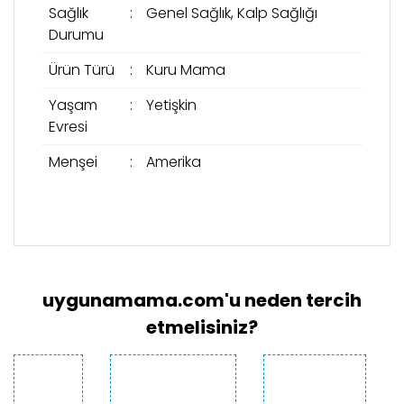
Sağlık
:
Genel Sağlık, Kalp Sağlığı
Durumu
Ürün Türü
:
Kuru Mama
Yaşam
:
Yetişkin
Evresi
Menşei
:
Amerika
Bu ürünün fiyat bilgisi, resim, ürün açıklamalarında
ve diğer konularda yetersiz gördüğünüz noktaları
Bu ürüne ilk yorumu siz yapın!
öneri formunu kullanarak tarafımıza iletebilirsiniz.
Görüş ve önerileriniz için teşekkür ederiz.
uygunamama.com'u neden tercih
Yorum Yaz
Ürün resmi kalitesiz, bozuk veya
etmelisiniz?
görüntülenemiyor.
Ürün açıklamasında eksik bilgiler bulunuyor.
Ürün bilgilerinde hatalar bulunuyor.