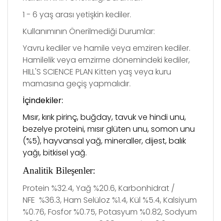
1 - 6 yaş arası yetişkin kediler.
Kullanımının Önerilmediği Durumlar:
Yavru kediler ve hamile veya emziren kediler.
Hamilelik veya emzirme dönemindeki kediler,
HILL'S SCIENCE PLAN Kitten yaş veya kuru
mamasına geçiş yapmalıdır.
İçindekiler:
Mısır, kırık pirinç, buğday, tavuk ve hindi unu,
bezelye proteini, mısır glüten unu, somon unu
(%5), hayvansal yağ, mineraller, dijest, balık
yağı, bitkisel yağ.
Analitik Bileşenler:
Protein %32.4, Yağ %20.6, Karbonhidrat /
NFE %36.3, Ham Selüloz %1.4, Kül %5.4, Kalsiyum
%0.76, Fosfor %0.75, Potasyum %0.82, Sodyum