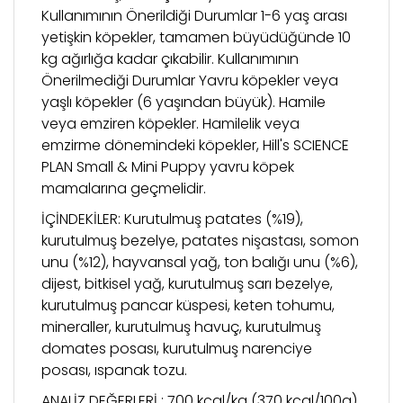
Kullanımının Önerildiği Durumlar 1-6 yaş arası
yetişkin köpekler, tamamen büyüdüğünde 10
kg ağırlığa kadar çıkabilir. Kullanımının
Önerilmediği Durumlar Yavru köpekler veya
yaşlı köpekler (6 yaşından büyük). Hamile
veya emziren köpekler. Hamilelik veya
emzirme dönemindeki köpekler, Hill's SCIENCE
PLAN Small & Mini Puppy yavru köpek
mamalarına geçmelidir.
İÇİNDEKİLER: Kurutulmuş patates (%19),
kurutulmuş bezelye, patates nişastası, somon
unu (%12), hayvansal yağ, ton balığı unu (%6),
dijest, bitkisel yağ, kurutulmuş sarı bezelye,
kurutulmuş pancar küspesi, keten tohumu,
mineraller, kurutulmuş havuç, kurutulmuş
domates posası, kurutulmuş narenciye
posası, ıspanak tozu.
ANALİZ DEĞERLERİ : 700 kcal/kg (370 kcal/100g)