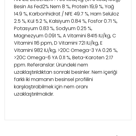
Besin As Fed2% Nem 8 %, Protein 19,9 %, Yağ
14.9 %, Karbonhidrat / NFE 49.7 %, Ham Selüloz
2.5 %, Kül 5.2 %, Kalsiyum 0.84 %, Fosfor 0.71 %,
Potasyum 0.83 %, Sodyum 0.25 %,
Magnezyum 0.091 %, A Vitamini 8415 IU/kg, C
Vitamini 116 ppm, D Vitamini 721 IU/kg, E
Vitamini 982 IU/kg, >20C Omega-3 YA 0.26 %,
>20C Omega-6 YA 0.11 %, Beta-Karoten 2.17
ppm. Referanslar: Üründeki nem
uzaklaştırıldıktan sonraki besinler. Nem içeriği
farklı iki mamanın besinsel profiilini
karşılaştırabilmek için nem oranı
uzaklaştırılmalıdır.
Bu ürünün fiyat bilgisi, resim, ürün açıklamalarında
ve diğer konularda yetersiz gördüğünüz noktaları
Bu ürüne ilk yorumu siz yapın!
öneri formunu kullanarak tarafımıza iletebilirsiniz.
Görüş ve önerileriniz için teşekkür ederiz.