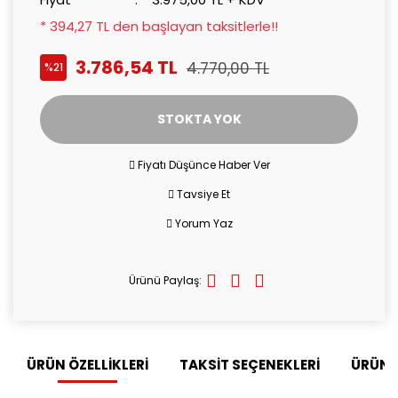
* 394,27 TL den başlayan taksitlerle!!
3.786,54 TL
4.770,00 TL
%21
STOKTA YOK
Fiyatı Düşünce Haber Ver
Tavsiye Et
Yorum Yaz
Ürünü Paylaş:
ÜRÜN ÖZELLİKLERİ
TAKSİT SEÇENEKLERİ
ÜRÜN 