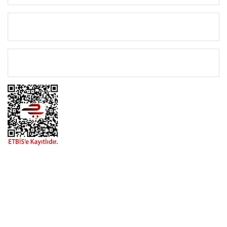
KATEGORİLER
ÖNEMLİ BİLGİLER
BİZİMLE İLETİŞİME GEÇİN
0216 616 20 02
0538 437 38 38
Çalışma Saatleri: Pazartesi-Cuma 09:00 / 17:30 Cumartesi
09:00 / 15:00 Pazar günleri kapalıyız.