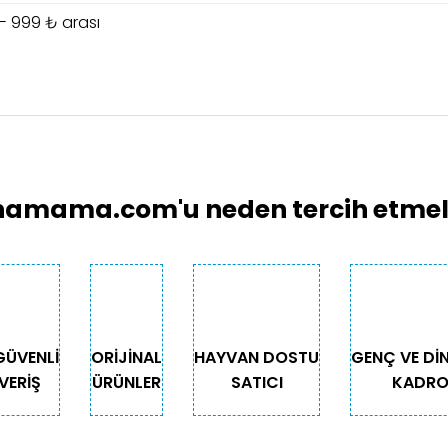
- 999 ₺ arası
larında ve diğer konularda yetersiz gördüğünüz noktaları öneri formunu 
Bu ürüne ilk yorumu siz yapın!
emiyor.
Yorum Yaz
.
amama.com'u neden tercih etmeli
GÜVENLİ
ORİJİNAL
HAYVAN DOSTU
GENÇ VE Dİ
VERİŞ
ÜRÜNLER
SATICI
KADR
Gönder