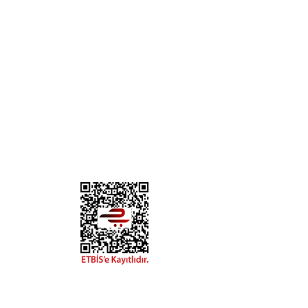
KURUMSAL
KATE
Biz Kimiz?
Kedi
İletişim
Köpek
Gizlilik ve Güvenlik
Kuş
Hesap Numaralarımız
Balık
Mağazalarımız
Pet Kua
Blog
Promos