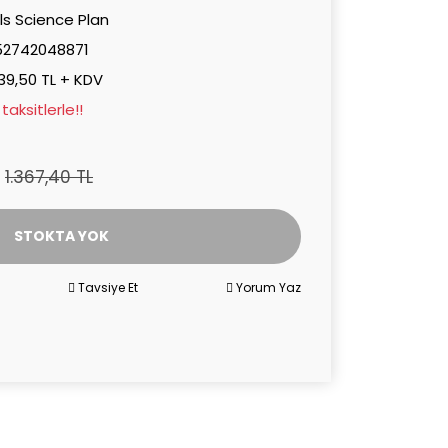
lls Science Plan
52742048871
139,50 TL + KDV
aksitlerle!!
1.367,40 TL
STOKTA YOK
Tavsiye Et
Yorum Yaz