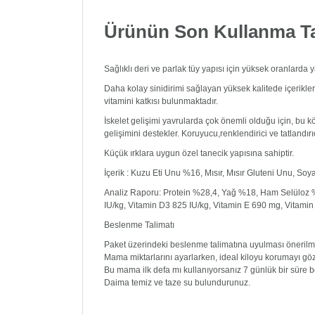
Ürünün Son Kullanma Tar
Sağlıklı deri ve parlak tüy yapısı için yüksek oranlarda ya
Daha kolay sinidirimi sağlayan yüksek kalitede içerikler 
vitamini katkısı bulunmaktadır.
İskelet gelişimi yavrularda çok önemli olduğu için, bu 
gelişimini destekler. Koruyucu,renklendirici ve tatlandırı
Küçük ırklara uygun özel tanecik yapısına sahiptir.
İçerik : Kuzu Eti Unu %16, Mısır, Mısır Gluteni Unu, So
Analiz Raporu: Protein %28,4, Yağ %18, Ham Selüloz
IU/kg, Vitamin D3 825 IU/kg, Vitamin E 690 mg, Vitami
Beslenme Talimatı
Paket üzerindeki beslenme talimatına uyulması önerilm
Mama miktarlarını ayarlarken, ideal kiloyu korumayı göz
Bu mama ilk defa mı kullanıyorsanız 7 günlük bir süre b
Daima temiz ve taze su bulundurunuz.