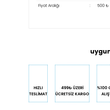
Fiyat Aralığı
:
500 ₺ 
Bu ürünün fiyat bilgisi, resim, ürün açıklama
Görüş ve önerileriniz için teşekkür ederiz.
Ürün resmi kalitesiz, bozuk veya görüntülen
Ürün açıklamasında eksik bilgiler bulunuyor
uygun
Ürün bilgilerinde hatalar bulunuyor.
Ürün fiyatı diğer sitelerden daha pahalı.
Bu ürüne benzer farklı alternatifler olmalı.
HIZLI
499₺ ÜZERİ
%100 
TESLİMAT
ÜCRETSİZ KARGO
ALIŞ