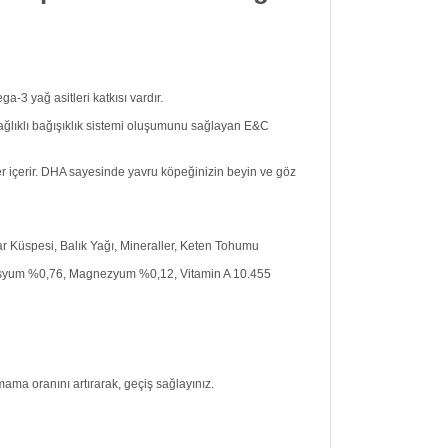
ga-3 yağ asitleri katkısı vardır.
e sağlıklı bağışıklık sistemi oluşumunu sağlayan E&C
er içerir. DHA sayesinde yavru köpeğinizin beyin ve göz
ar Küspesi, Balık Yağı, Mineraller, Keten Tohumu
asyum %0,76, Magnezyum %0,12, Vitamin A 10.455
ama oranını artırarak, geçiş sağlayınız.