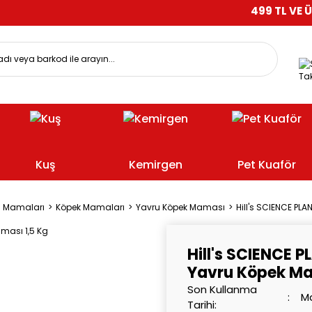
499 TL VE ÜZERİ ALIŞV
Tak
Kuş
Kemirgen
Pet Kuaför
l Mamaları
Köpek Mamaları
Yavru Köpek Maması
Hill's SCIENCE PLA
Hill's SCIENCE P
Yavru Köpek Ma
Son Kullanma
Ma
Tarihi: