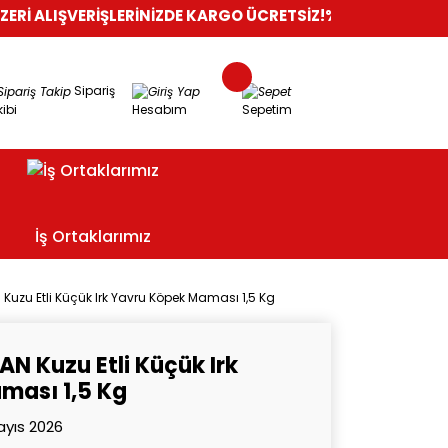
ERİŞLERİNİZDE KARGO ÜCRETSİZ!
%100 GÜVENLİ ALIŞVERİŞ
OR
Sipariş
ibi
Hesabım
Sepetim
İş Ortaklarımız
N Kuzu Etli Küçük Irk Yavru Köpek Maması 1,5 Kg
LAN Kuzu Etli Küçük Irk
ması 1,5 Kg
yıs 2026