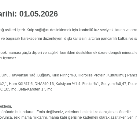
ihi: 01.05.2026
ğ asitleri içerir. Kalp sağlığını desteklemek için kontrollü tuz seviyesi, taurin ve ome
ve bağırsak hareketlerini düzenleyen, dışkı kalitesini arttıran pancar lifi katkısı v
köpek maması güçlü dişleri ve sağlıklı kemikleri desteklemek üzere dengeli minerall
cı içermez.
ya Unu, Hayvansal Yağ, Buğday, Kırık Pirinç %8, Hidrolize Protein, Kurutulmuş Panc
 %2,1, Ham Kül %7,6, DHA %0,16, Kalsiyum %1,4, Fosfor %1, Sodyum %0,47, Pot
n C 105 mg, Beta-Karoten 1,5 mg
ektedir.
 önünde bulundurun. Emin değilseniz, veteriner hekiminize danışılması önerilir.
oyunca, eski mama miktarını, mama kabı içerisine kademeli olarak azaltırken,yeni m