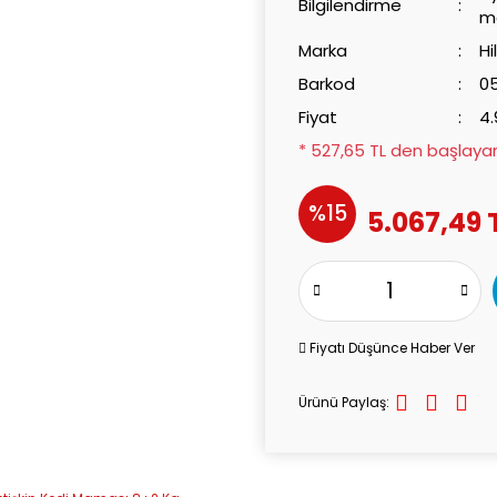
Bilgilendirme
ma
Marka
Hi
Barkod
0
Fiyat
4.
* 527,65 TL den başlayan 
%15
5.067,49 
Fiyatı Düşünce Haber Ver
Ürünü Paylaş: