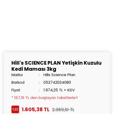
Hill's SCIENCE PLAN Yetişkin Kuzulu
Kedi Maması 3kg
Marka
Hills Science Plan
Barkod
052742024080
Fiyat
1.974,25 TL + KDV
* 167,16 TL den başlayan taksitlerle!!
1.605,38 TL
2.369,10 TL
%32