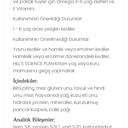
ve parlak tüyler için Omega 3-6 yağ asitleri ve
E Vitamini
Kullanımının Önerildiği Durumlar:
1 - 6 yaş arası yetişkin kediler.
Kullanımının Önerilmediği Durumlar:
Yavru kediler ve hamile veya emziren kediler.
Hamilelik veya emzirme dönemindeki kediler,
HILL'S SCIENCE PLAN Kitten yaş veya kuru
mamasına geçiş yapmalıdır.
İçindekiler:
Bira pirinç, mısır gluteni unu, tavuk ve hindi
unu, mısır, hayvansal yağ, kuzu eti unu,
hidrolize protein, mineraller, kurutulmuş
pancar küspesi, balık yağı.
Analitik
Bileşenler:
Nem %6, protein %31.7, yağ %20, karbonhidrat