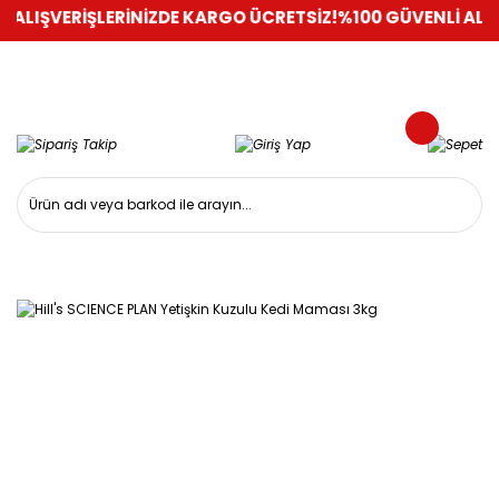
IŞVERİŞLERİNİZDE KARGO ÜCRETSİZ!
%100 GÜVENLİ ALIŞVERİ