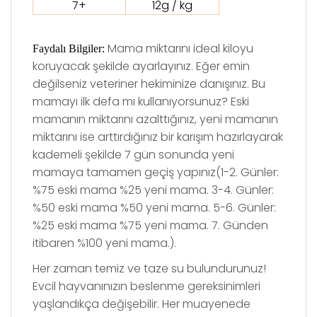
7+
12g / kg
Mama miktarını ideal kiloyu
Faydalı Bilgiler:
koruyacak şekilde ayarlayınız. Eğer emin
değilseniz veteriner hekiminize danışınız. Bu
mamayı ilk defa mı kullanıyorsunuz? Eski
mamanın miktarını azalttığınız, yeni mamanın
miktarını ise arttırdığınız bir karışım hazırlayarak
kademeli şekilde 7 gün sonunda yeni
mamaya tamamen geçiş yapınız(1-2. Günler:
%75 eski mama %25 yeni mama. 3-4. Günler:
%50 eski mama %50 yeni mama. 5-6. Günler:
%25 eski mama %75 yeni mama. 7. Günden
itibaren %100 yeni mama.).
Her zaman temiz ve taze su bulundurunuz!
Evcil hayvanınızın beslenme gereksinimleri
yaşlandıkça değişebilir. Her muayenede