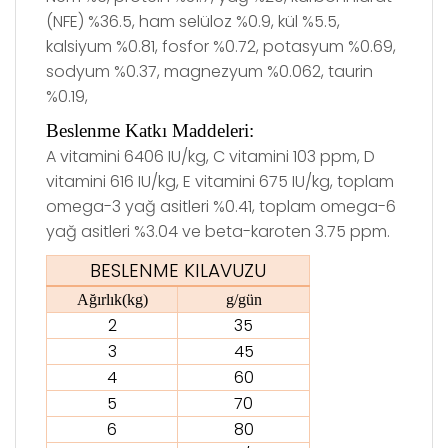
(NFE) %36.5, ham selüloz %0.9, kül %5.5,
kalsiyum %0.81, fosfor %0.72, potasyum %0.69,
sodyum %0.37, magnezyum %0.062, taurin
%0.19,
Beslenme Katkı Maddeleri:
A vitamini 6406 IU/kg, C vitamini 103 ppm, D
vitamini 616 IU/kg, E vitamini 675 IU/kg, toplam
omega-3 yağ asitleri %0.41, toplam omega-6
yağ asitleri %3.04 ve beta-karoten 3.75 ppm.
BESLENME KILAVUZU
Ağırlık(kg)
g/gün
2
35
3
45
4
60
5
70
6
80