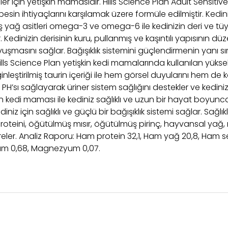
iler için yetişkin mamasıdır. Hills Science Plan Adult Sensiti
besin ihtiyaçlarını karşılamak üzere formüle edilmiştir. Kedin
 yağ asitleri omega-3 ve omega-6 ile kedinizin deri ve tüy 
 Kedinizin derisinin kuru, pullanmış ve kaşıntılı yapısının 
avuşmasını sağlar. Bağışıklık sistemini güçlendirmenin yanı s
ls Science Plan yetişkin kedi mamalarında kullanılan yüksek k
nginleştirilmiş taurin içeriği ile hem görsel duyularını hem de
H’sı sağlayarak üriner sistem sağlığını destekler ve kedinizi
in kedi maması ile kediniz sağlıklı ve uzun bir hayat boyun
iniz için sağlıklı ve güçlü bir bağışıklık sistemi sağlar. Sağlıkl
i proteini, öğütülmüş mısır, öğütülmüş pirinç, hayvansal yağ,
reler. Analiz Raporu: Ham protein 32,1, Ham yağ 20,8, Ham sel
yum 0,68, Magnezyum 0,07.
larında ve diğer konularda yetersiz gördüğünüz noktaları öneri formunu 
Bu ürüne ilk yorumu siz yapın!
i seçen müşterilerimiz siparişini “Çatalmeşe Mahallesi Su
emiyor.
inden teslim almalıdır.
Diğer şubelerimizin teslimat yetk
Yorum Yaz