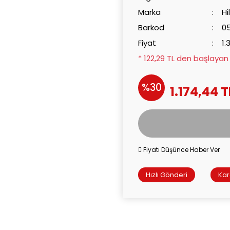
Marka
Hi
Barkod
0
Fiyat
1.
* 122,29 TL den başlayan t
%30
1.174,44 T
Fiyatı Düşünce Haber Ver
Hızlı Gönderi
Ka