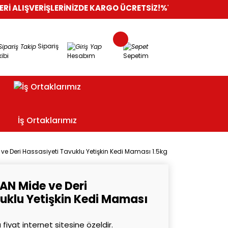
ERİŞLERİNİZDE KARGO ÜCRETSİZ!
%100 GÜVENLİ ALIŞVERİŞ
OR
Sipariş
ibi
Hesabım
Sepetim
İş Ortaklarımız
e ve Deri Hassasiyeti Tavuklu Yetişkin Kedi Maması 1.5kg
LAN Mide ve Deri
uklu Yetişkin Kedi Maması
 fiyat internet sitesine özeldir.