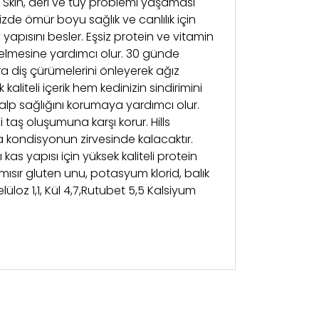
ve Skin, deri ve tüy problemi yaşaması
izde ömür boyu sağlık ve canlılık için
yapısını besler. Eşsiz protein ve vitamin
düzelmesine yardımcı olur. 30 günde
ıra diş çürümelerini önleyerek ağız
aliteli içerik hem kedinizin sindirimini
 kalp sağlığını korumaya yardımcı olur.
 taş oluşumuna karşı korur. Hills
ca kondisyonun zirvesinde kalacaktır.
ı kas yapısı için yüksek kaliteli protein
 mısır gluten unu, potasyum klorid, balık
üloz 1,1, Kül 4,7,Rutubet 5,5 Kalsiyum
kullanarak tarafımıza iletebilirsiniz.
ltansuyu Caddesi Bina No: 28 Dükkan:
isi bulunmamaktadır.