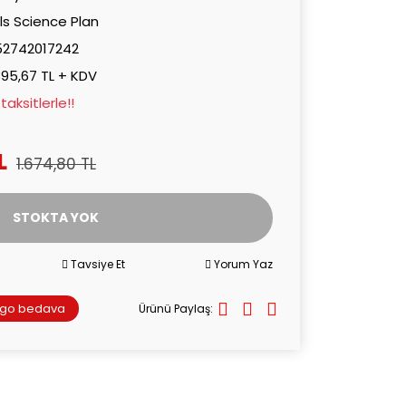
lls Science Plan
52742017242
395,67 TL + KDV
aksitlerle!!
L
1.674,80 TL
STOKTA YOK
Tavsiye Et
Yorum Yaz
rgo bedava
Ürünü Paylaş: