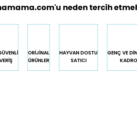
.
amama.com'u neden tercih etmeli
 aynı gün, 13.00 sonrası verilen siparişler ertesi gün eksiksi
ktedir. Teslimat süresi 1-3 iş günüdür.
retsizdir.
GÜVENLİ
ORİJİNAL
HAYVAN DOSTU
GENÇ VE Dİ
VERİŞ
ÜRÜNLER
SATICI
KADR
Gönder
ında açılmalı ve kontrol edilmelidir.
k ürün çıkması durumunda kargo görevlisine “Hasarlı-Eksik Ür
(Dahili 2) numaralı telefon numaralardan bize ulaşıp bilgi v
GORİLER
ÖNEMLİ BİLGİLER
ı ve eksik ürün bildirimi dikkate alınmayacaktır.
Teslimat
Depodan Gel Al
Güncel Gel Al Kampanyaları