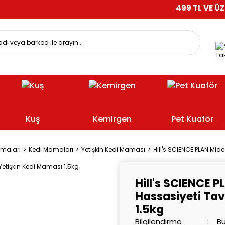
499 TL VE ÜZERİ ALIŞV
Tak
Kuş
Kemirgen
Pet Kuaför
amaları
Kedi Mamaları
Yetişkin Kedi Maması
Hill's SCIENCE PLAN Mid
Hill's SCIENCE P
Hassasiyeti Tav
1.5kg
Bilgilendirme
Bu