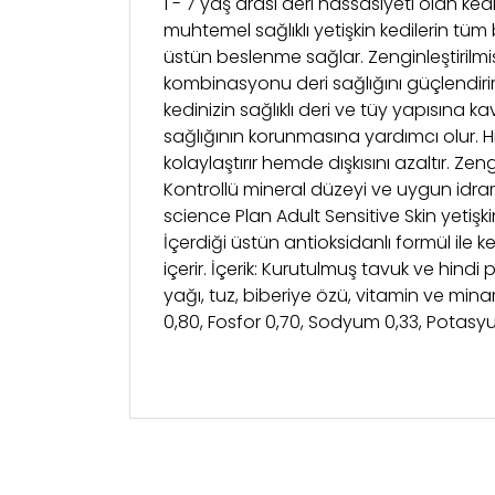
1 - 7 yaş arası deri hassasiyeti olan ked
muhtemel sağlıklı yetişkin kedilerin tüm 
üstün beslenme sağlar. Zenginleştirilmiş
kombinasyonu deri sağlığını güçlendirir.
kedinizin sağlıklı deri ve tüy yapısına k
sağlığının korunmasına yardımcı olur. Hil
kolaylaştırır hemde dışkısını azaltır. Ze
Kontrollü mineral düzeyi ve uygun idrar P
science Plan Adult Sensitive Skin yetişk
İçerdiği üstün antioksidanlı formül ile ked
içerir. İçerik: Kurutulmuş tavuk ve hind
yağı, tuz, biberiye özü, vitamin ve mina
0,80, Fosfor 0,70, Sodyum 0,33, Potas
Bu ürünün fiyat bilgisi, resim, ürün açıklama
Şubeden Teslim
Görüş ve önerileriniz için teşekkür ederiz.
-“Şubeden Teslim” teslimat seçeneğin
Ürün resmi kalitesiz, bozuk veya görüntülen
32 Alemdağ Çekmeköy/İstanbul” adres