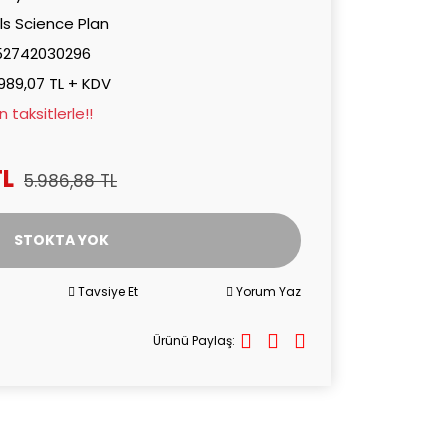
lls Science Plan
52742030296
989,07 TL + KDV
taksitlerle!!
TL
5.986,88 TL
STOKTA YOK
Tavsiye Et
Yorum Yaz
Ürünü Paylaş: