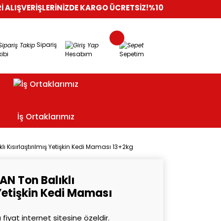
İŞLERİNİZDE KARGO ÜCRETSİZ!
%100 GÜVENLİ ALIŞVERİŞ
ORİJ
Sipariş
ibi
Hesabım
Sepetim
İş Ortaklarımız
klı Kısırlaştırılmış Yetişkin Kedi Maması 13+2kg
LAN Ton Balıklı
 Yetişkin Kedi Maması
 fiyat internet sitesine özeldir.