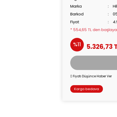
Marka
Hi
Barkod
0
Fiyat
4.
* 554,65 TL den başlayan 
%11
5.326,73 
Fiyatı Düşünce Haber Ver
Kargo bedava