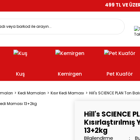
499 TL VE ÜZERİ ALIŞVER
Tak
Kuş
Kemirgen
Pet Kuaför
amaları
Kedi Mamaları
Kısır Kedi Maması
Hill's SCIENCE PLAN Ton Balı
Hill's SCIENCE P
Kısırlaştırılmış
13+2kg
Bilgilendirme
Bu