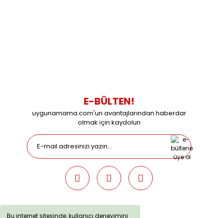
0216 616 20 02
0538 437 38 38
Çalışma Saatleri: Pazartesi-Cuma 09:00 / 17:30 Cumartesi
09:00 / 15:00 Pazar günleri kapalıyız.
E-BÜLTEN!
uygunamama.com'un avantajlarından haberdar
olmak için kaydolun
Bu internet sitesinde, kullanıcı deneyimini