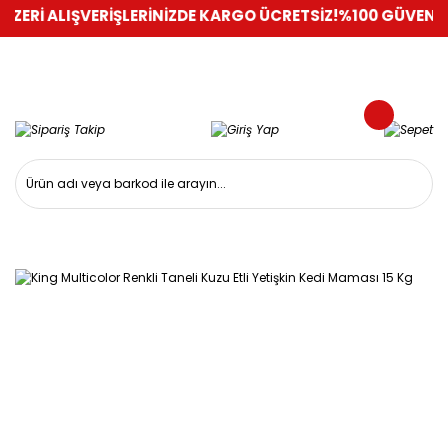
Rİ ALIŞVERİŞLERİNİZDE KARGO ÜCRETSİZ!
%100 GÜVENLİ ALI