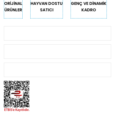
ORİJİNAL
HAYVAN DOSTU
GENÇ VE DİNAMİK
ÜRÜNLER
SATICI
KADRO
KURUMSAL
KATEGORİLER
ÖNEMLİ BİLGİLER
BİZİMLE İLETİŞİME GEÇİN