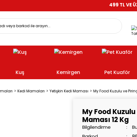
499 TL VE ÜZERİ ALIŞ
Tak
Kuş
Kemirgen
Pet Kuaför
amaları
Kedi Mamaları
Yetişkin Kedi Maması
My Food Kuzulu ve Pirinç
My Food Kuzulu v
Maması 12 Kg
Bilgilendirme
Bu
Barkod
8