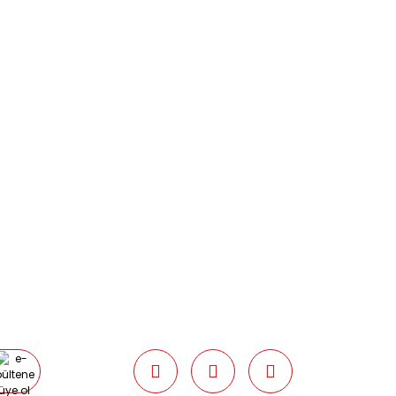
BİZİMLE İLETİŞİME GEÇİN
0216 616 20 02
0538 437 38 38
Çalışma Saatleri: Pazartesi-Cuma
09:00 / 17:30 Cumartesi 09:00 / 15:00
Pazar günleri kapalıyız.
e ulaşıp bilgi verilmelidir.
umarası ile Mng Kargo’ya teslim
 ile gönderim yapılırsa ücret
r.
0877351 anlaşma numarası ile Mng
dilirse,
kargo ücreti tarafımızdan
alınabilmeye uygun olmaması