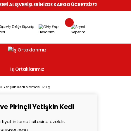
VERİŞLERİNİZDE KARGO ÜCRETSİZ!
%100 GÜVENLİ ALIŞVERİŞ
O
Sipariş
ibi
Hesabım
Sepetim
İş Ortaklarımız
li Yetişkin Kedi Maması 12 Kg
e Pirinçli Yetişkin Kedi
 fiyat internet sitesine özeldir.
681692800820