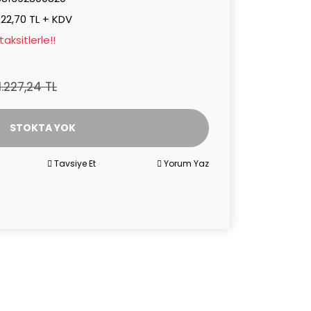
022,70 TL + KDV
aksitlerle!!
1.227,24 TL
STOKTA YOK
Tavsiye Et
Yorum Yaz