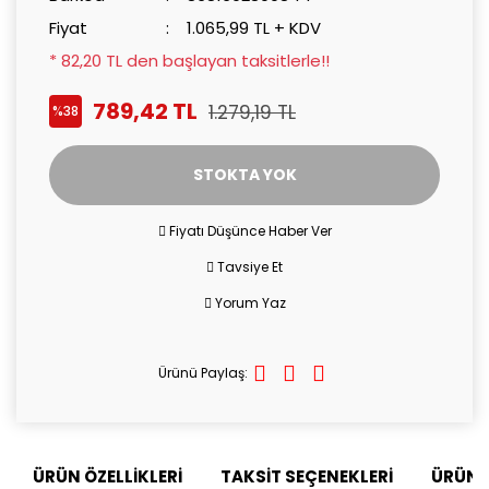
Fiyat
1.065,99 TL + KDV
* 82,20 TL den başlayan taksitlerle!!
789,42 TL
1.279,19 TL
%38
STOKTA YOK
Fiyatı Düşünce Haber Ver
Tavsiye Et
Yorum Yaz
Ürünü Paylaş:
ÜRÜN ÖZELLİKLERİ
TAKSİT SEÇENEKLERİ
ÜRÜN 