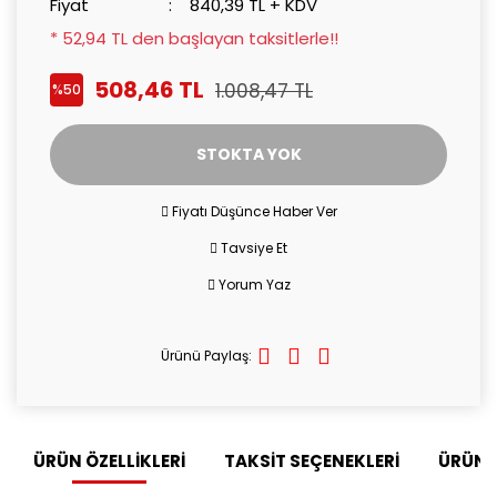
Fiyat
840,39 TL + KDV
* 52,94 TL den başlayan taksitlerle!!
508,46 TL
1.008,47 TL
%50
STOKTA YOK
Fiyatı Düşünce Haber Ver
Tavsiye Et
Yorum Yaz
Ürünü Paylaş:
ÜRÜN ÖZELLİKLERİ
TAKSİT SEÇENEKLERİ
ÜRÜN 