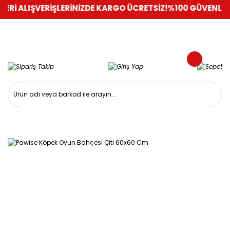
ERİ ALIŞVERİŞLERİNİZDE KARGO ÜCRETSİZ!
%100 GÜVENLİ ALI