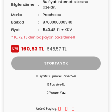
Bu fiyat internet sitesine
Bilgilendirme
özeldir.
Marka
Prochoice
Barkod
8760000000340
Fiyat
540,48 TL + KDV
* 16,72 TL den başlayan taksitlerle!!
160,53 TL
648,57 TL
%75
STOKTA YOK
Fiyatı Düşünce Haber Ver
Tavsiye Et
Yorum Yaz
Ürünü Paylaş: