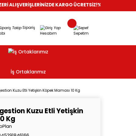
ERİŞLERİNİZDE KARGO ÜCRETSİZ!
%100 GÜVENLİ ALIŞVERİŞ
OR
Sipariş
ibi
Hesabım
Sepetim
İş Ortaklarımız
gestion Kuzu Etli Yetişkin Köpek Maması 10 Kg
gestion Kuzu Etli Yetişkin
0 Kg
oPlan
445291846166