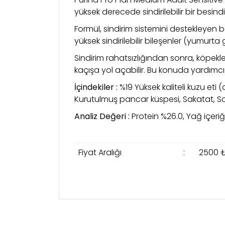
yüksek derecede sindirilebilir bir besindi
Formül, sindirim sistemini destekleyen b
yüksek sindirilebilir bileşenler (yumurta g
Sindirim rahatsızlığından sonra, köpekler 
kaçışa yol açabilir. Bu konuda yardımcı 
İçindekiler :
%19 Yüksek kaliteli kuzu eti 
Kurutulmuş pancar küspesi, Sakatat, Soya
Analiz Değeri :
Protein %26.0, Yağ içeriğ
Fiyat Aralığı
:
2500 ₺
Bu ürünün fiyat bilgisi, resim, ürün açıklama
Görüş ve önerileriniz için teşekkür ederiz.
Ürün resmi kalitesiz, bozuk veya görüntülen