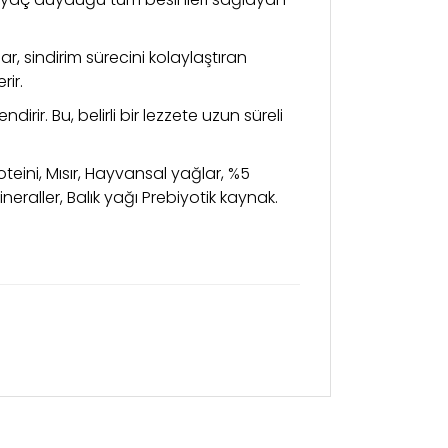
r, sindirim sürecini kolaylaştıran
rir.
irir. Bu, belirli bir lezzete uzun süreli
oteini, Mısır, Hayvansal yağlar, %5
eraller, Balık yağı Prebiyotik kaynak.
kullanarak tarafımıza iletebilirsiniz.