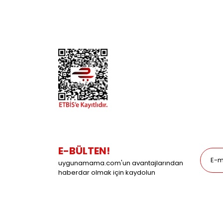
Hesap Numaralarımız
Balık
Mağazalarımız
Pet Kua
Blog
Promos
E-BÜLTEN!
uygunamama.com'un avantajlarından
haberdar olmak için kaydolun
uygunamama.com © 2019 - Tüm Hakları Saklıdır. Kr