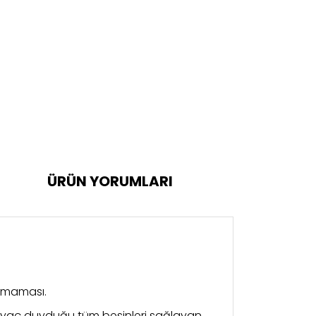
ÜRÜN YORUMLARI
k maması.
ihtiyaç duyduğu tüm besinleri sağlayan