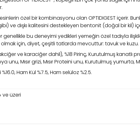
r.
esinlerin özel bir kombinasyonu olan OPTIDIGEST içerir. Bunla
ibi) ve dışkı kalitesini destekleyen bentonit (doğal bir kil) içe
genellikle bu deneyimi yedikleri yemeğin özel tadıyla ilişkilend
olmak için, diyet, çeşitli tatlarda mevcuttur: tavuk ve kuzu.
(akciğer ve karaciğer dahil), %18 Pirinç, Kurutulmuş kanatlı pr
 unu, Mısır grizi, Mısır Proteini unu, Kurutulmuş yumurta, Min
i %16.0, Ham Kül %7.5, Ham selüloz %2.5.
 ve üzeri
larında ve diğer konularda yetersiz gördüğünüz noktaları öneri formunu 
Bu ürüne ilk yorumu siz yapın!
emiyor.