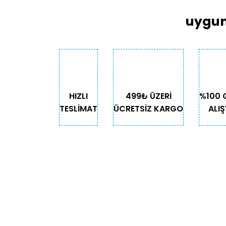
Ürün açıklamasında eksik bilgiler bulunuyor
uygun
Ürün bilgilerinde hatalar bulunuyor.
Ürün fiyatı diğer sitelerden daha pahalı.
Bu ürüne benzer farklı alternatifler olmalı.
HIZLI
499₺ ÜZERİ
%100 
TESLİMAT
ÜCRETSİZ KARGO
ALIŞ
KURUMSAL
KATE
Biz Kimiz?
Kedi
İletişim
Köpek
Gizlilik ve Güvenlik
Kuş