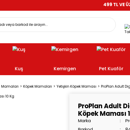
499 TL VE ÜZERİ ALIŞV
Tak
Kuş
Kemirgen
Pet Kuaför
l Mamaları
Köpek Mamaları
Yetişkin Köpek Maması
ProPlan Adult Di
ProPlan Adult Di
Köpek Maması 1
Marka
Pr
Barkod
8