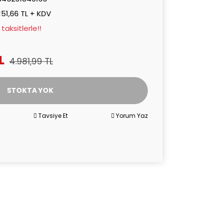
151,66 TL + KDV
taksitlerle!!
L
4.981,99 TL
STOKTA YOK
Tavsiye Et
Yorum Yaz