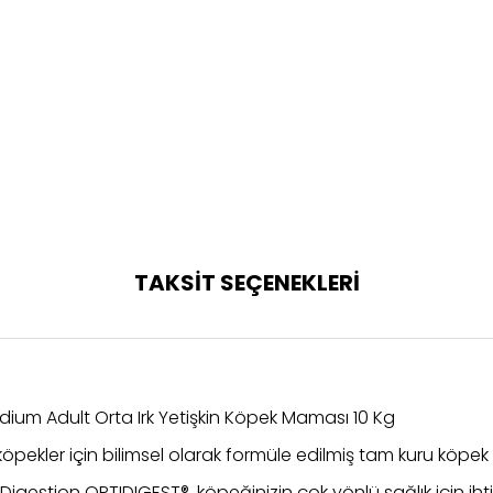
TAKSİT SEÇENEKLERİ
edium Adult Orta Irk Yetişkin Köpek Maması 10 Kg
 köpekler için bilimsel olarak formüle edilmiş tam kuru köpe
 Digestion OPTIDIGEST®, köpeğinizin çok yönlü sağlık için 