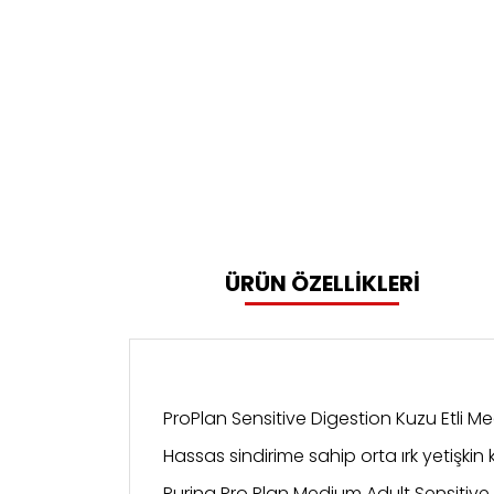
ÜRÜN ÖZELLİKLERİ
ProPlan Sensitive Digestion Kuzu Etli M
Hassas sindirime sahip orta ırk yetişkin
Purina Pro Plan Medium Adult Sensitive