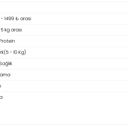
 - 1499 ₺ arası
- 5 kg arası
Protein
rk(5 - 10 Kg)
Sağlık
Mama
n
a
larında ve diğer konularda yetersiz gördüğünüz noktaları öneri formunu 
Bu ürüne ilk yorumu siz yapın!