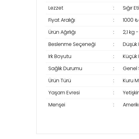
Lezzet
:
Sığır Eti
Fiyat Aralığı
:
1000 ₺
Ürün Ağırlığı
:
2,1 kg 
Beslenme Seçeneği
:
Düşük 
Irk Boyutu
:
Küçük I
Sağlık Durumu
:
Genel 
Ürün Türü
:
Kuru 
Yaşam Evresi
:
Yetişki
Menşei
:
Amerik
Bu ürünün fiyat bilgisi, resim, ürün açıklama
Şubeden Teslim
Görüş ve önerileriniz için teşekkür ederiz.