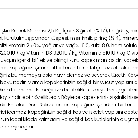
etişkin Köpek Maması 2,5 Kg İçerik Sığır eti (% 17), buğday, 
kurutulmuş pancar küspesi, mısır irmik, pirinç (% 4), minerall
nalizi Protein 25.0%, yağlar ve yağ% 16.0, kül% 8.0, ham selü
00 IU / kg Vitamin D3 920 IU / kg Vitamin e 610 IU / kg C vit
ygun içerikli biftek ve pirinçli kuru köpek mamasıdır. Köpekl
ama köpeğiniz için ideal bir tercihtir. oldukça lezzetli ola
eğiniz bu mamaya asla hayır demez ve severek tüketir. Kö
boyuttadır. Mama köpeklerinizin sağlıklı bir vücut yapısını de
iren bu mama köpeğinizin hastalıklara karşı direnç göstermes
dirilebilir özelliktedir. Böylece köpekleriniz şişkinlik hisset
r. Proplan Duo Delice mama köpeğiniz için ideal bir tercihtir
ici içermez. Köpeğinizin sağlıklı kas ve iskelet yapısını de
uzun ideal kiloda kalmasını ve sağlıklı kas kütlelerinin oluş
e enerji sağlar.