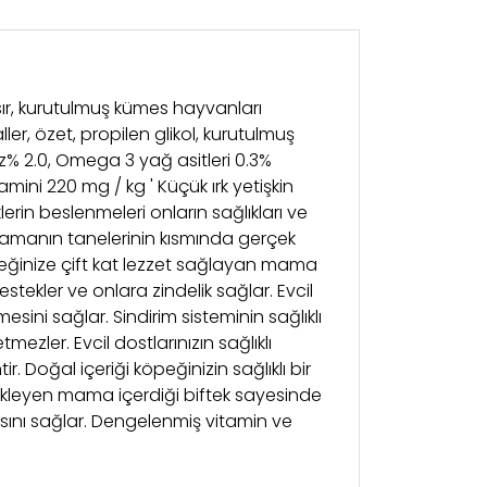
mısır, kurutulmuş kümes hayvanları
er, özet, propilen glikol, kurutulmuş
loz% 2.0, Omega 3 yağ asitleri 0.3%
amini 220 mg / kg ' Küçük ırk yetişkin
erin beslenmeleri onların sağlıkları ve
n mamanın tanelerinin kısmında gerçek
peğinize çift kat lezzet sağlayan mama
stekler ve onlara zindelik sağlar. Evcil
ini sağlar. Sindirim sisteminin sağlıklı
mezler. Evcil dostlarınızın sağlıklı
. Doğal içeriği köpeğinizin sağlıklı bir
stekleyen mama içerdiği biftek sayesinde
masını sağlar. Dengelenmiş vitamin ve