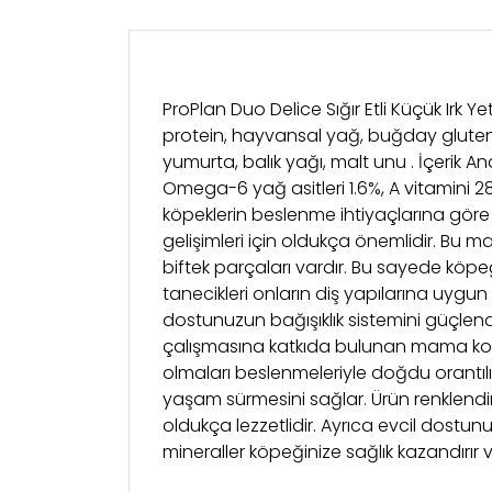
ProPlan Duo Delice Sığır Etli Küçük Irk Y
protein, hayvansal yağ, buğday gluteni, 
yumurta, balık yağı, malt unu . İçerik A
Omega-6 yağ asitleri 1.6%, A vitamini 282
köpeklerin beslenme ihtiyaçlarına göre u
gelişimleri için oldukça önemlidir. Bu m
biftek parçaları vardır. Bu sayede köp
tanecikleri onların diş yapılarına uygun 
dostunuzun bağışıklık sistemini güçlend
çalışmasına katkıda bulunan mama kolay sin
olmaları beslenmeleriyle doğdu orantılıdı
yaşam sürmesini sağlar. Ürün renklendir
oldukça lezzetlidir. Ayrıca evcil dostun
mineraller köpeğinize sağlık kazandırır v