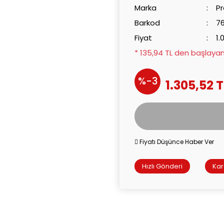
Marka
Pr
Barkod
7
Fiyat
1.
* 135,94 TL den başlayan 
%-3
1.305,52 T
Fiyatı Düşünce Haber Ver
Hızlı Gönderi
Ka