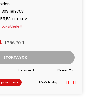
oPlan
613034819758
055,58 TL + KDV
taksitlerle!!
L
1.266,70 TL
STOKTA YOK
Tavsiye Et
Yorum Yaz
rgo bedava
Ürünü Paylaş: