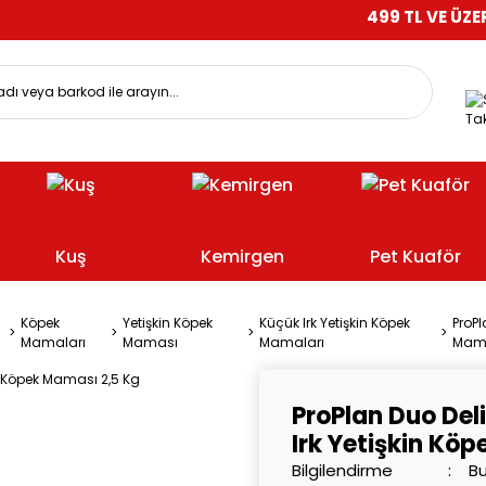
499 TL VE ÜZERİ ALIŞVER
Tak
Kuş
Kemirgen
Pet Kuaför
Köpek
Yetişkin Köpek
Küçük Irk Yetişkin Köpek
ProPl
Mamaları
Maması
Mamaları
Mama
ProPlan Duo Deli
Irk Yetişkin Kö
Bilgilendirme
Bu