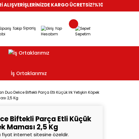
İŞLERİNİZDE KARGO ÜCRETSİZ!
%100 GÜVENLİ ALIŞVERİŞ
ORİJ
Sipariş
ibi
Hesabım
Sepetim
İş Ortaklarımız
an Duo Delice Biftekli Parça Etli Küçük Irk Yetişkin Köpek
sı 2,5 Kg
ce Biftekli Parça Etli Küçük
pek Maması 2,5 Kg
 fiyat internet sitesine özeldir.