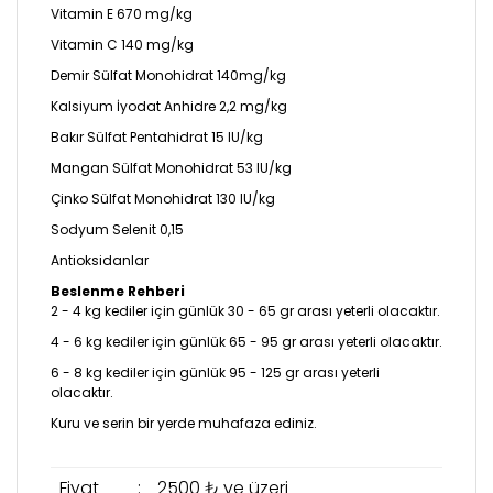
Vitamin E 670 mg/kg
Vitamin C 140 mg/kg
Demir Sülfat Monohidrat 140mg/kg
Kalsiyum İyodat Anhidre 2,2 mg/kg
Bakır Sülfat Pentahidrat 15 IU/kg
Mangan Sülfat Monohidrat 53 IU/kg
Çinko Sülfat Monohidrat 130 IU/kg
Sodyum Selenit 0,15
Antioksidanlar
Beslenme Rehberi
2 - 4 kg kediler için günlük 30 - 65 gr arası yeterli olacaktır.
4 - 6 kg kediler için günlük 65 - 95 gr arası yeterli olacaktır.
6 - 8 kg kediler için günlük 95 - 125 gr arası yeterli
olacaktır.
​Kuru ve serin bir yerde muhafaza ediniz.
Fiyat
:
2500 ₺ ve üzeri