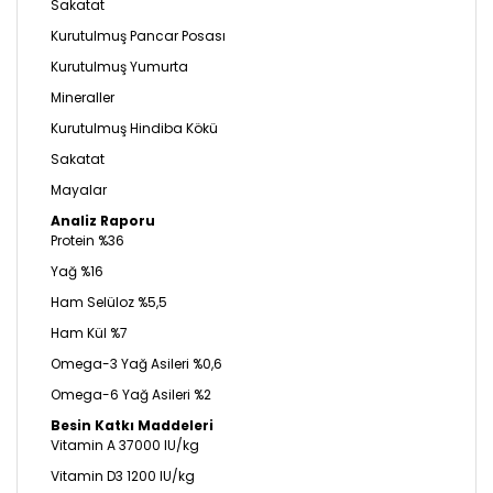
Sakatat
Kurutulmuş Pancar Posası
Kurutulmuş Yumurta
Mineraller
Kurutulmuş Hindiba Kökü
Sakatat
Mayalar
Analiz Raporu
Protein %36
Yağ %16
Ham Selüloz %5,5
Ham Kül %7
Omega-3 Yağ Asileri %0,6
Omega-6 Yağ Asileri %2
Besin Katkı Maddeleri
Vitamin A 37000 IU/kg
Vitamin D3 1200 IU/kg