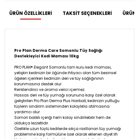
ÜRÜN ÖZELLİKLERİ
TAKSİT SEÇENEKLERİ
ÜRÜN 
Pro Plan Derma Care Somonlu Tüy Sağlığı
Destekleyici Kedi Maması 10kg
PRO PLAN® Elegant Somonlu tam kuru kedi maması,
yetişkin kedinizin bir öğünde ihtiyacı olan tüm besinsel
öğeleri içerirken kedinizin deri ve tüy sağlığınının
korunmasına destek olur.
Renklendirici ve aroma verici içermez.
Hassas deri ve tüy yumağı sorununa karşı özel olarak
geliştirilen Pro Plan Derma Plus Hairball, kedinizin yuttuğu
tüylerin sindirim sisteminden kolaylıkla atılmasına
yardımcı olur.
Somon balıklı içeriği hem kolay sindirilebilir hem de
oldukça lezzetlidir.
Özellikle uzun tüylü kedilerde sıkça rastlanan tüy yumağı
problemine karşı formülüne özel olarak eklenen diyet lifi