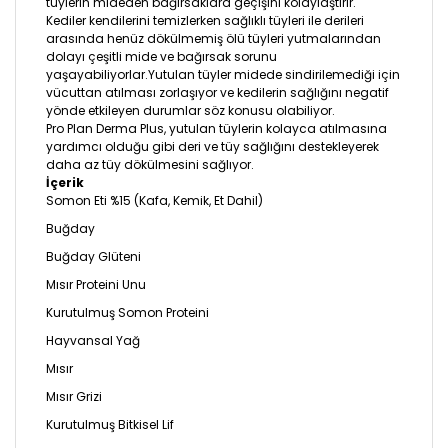
tüylerin mideden bağırsaklara geçişini kolaylaştırır.
Kediler kendilerini temizlerken sağlıklı tüyleri ile derileri
arasında henüz dökülmemiş ölü tüyleri yutmalarından
dolayı çeşitli mide ve bağırsak sorunu
yaşayabiliyorlar.Yutulan tüyler midede sindirilemediği için
vücuttan atılması zorlaşıyor ve kedilerin sağlığını negatif
yönde etkileyen durumlar söz konusu olabiliyor.
Pro Plan Derma Plus, yutulan tüylerin kolayca atılmasına
yardımcı olduğu gibi deri ve tüy sağlığını destekleyerek
daha az tüy dökülmesini sağlıyor.
İçerik
Somon Eti %15 (Kafa, Kemik, Et Dahil)
Buğday
Buğday Glüteni
Mısır Proteini Unu
Kurutulmuş Somon Proteini
Hayvansal Yağ
Mısır
Mısır Grizi
Kurutulmuş Bitkisel Lif