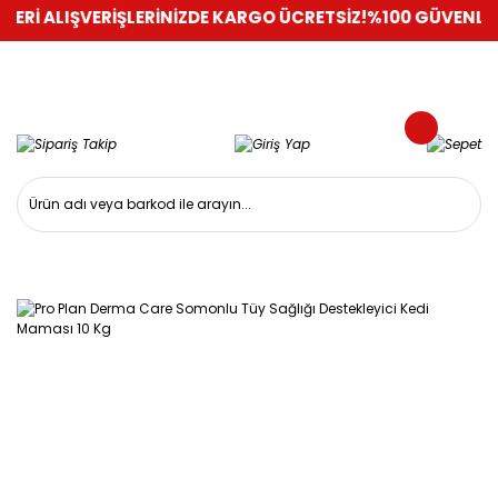
Rİ ALIŞVERİŞLERİNİZDE KARGO ÜCRETSİZ!
%100 GÜVENLİ ALIŞ