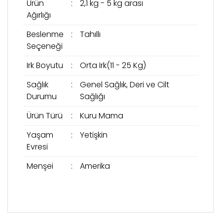
Ürün
:
2,1 kg - 5 kg arası
Ağırlığı
Beslenme
:
Tahıllı
Seçeneği
Irk Boyutu
:
Orta Irk(11 - 25 Kg)
Sağlık
:
Genel Sağlık, Deri ve Cilt
Durumu
Sağlığı
Ürün Türü
:
Kuru Mama
Yaşam
:
Yetişkin
Evresi
Menşei
:
Amerika
Bu ürünün fiyat bilgisi, resim, ürün açıklamalarında
Şubeden Teslim
ve diğer konularda yetersiz gördüğünüz noktaları
Bu ürüne ilk yorumu siz yapın!
öneri formunu kullanarak tarafımıza iletebilirsiniz.