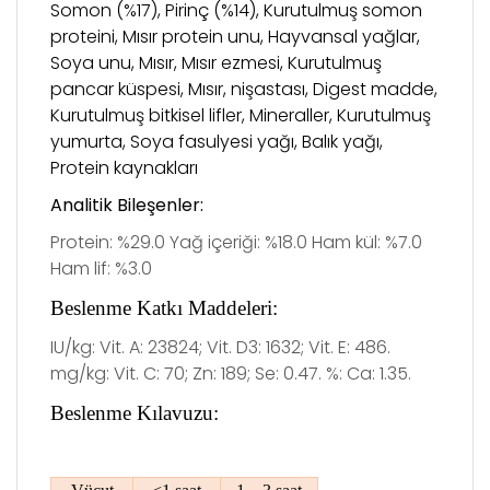
Somon (%17), Pirinç (%14), Kurutulmuş somon
proteini, Mısır protein unu, Hayvansal yağlar,
Soya unu, Mısır, Mısır ezmesi, Kurutulmuş
pancar küspesi, Mısır, nişastası, Digest madde,
Kurutulmuş bitkisel lifler, Mineraller, Kurutulmuş
yumurta, Soya fasulyesi yağı, Balık yağı,
Protein kaynakları
Analitik
Bileşenler:
Protein: %29.0 Yağ içeriği: %18.0 Ham kül: %7.0
Ham lif: %3.0
Beslenme Katkı Maddeleri:
IU/kg: Vit. A: 23824; Vit. D3: 1632; Vit. E: 486.
mg/kg: Vit. C: 70; Zn: 189; Se: 0.47. %: Ca: 1.35.
Beslenme Kılavuzu: