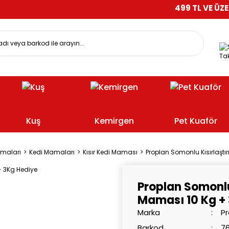
499 TL VE ÜZERİ ALIŞVER
Tak
Kuş
Kemirgen
Pet Kuaför
amaları
Kedi Mamaları
Kısır Kedi Maması
Proplan Somonlu Kısırlaştı
Proplan Somonlu 
Maması 10 Kg +
Marka
Pr
Barkod
7