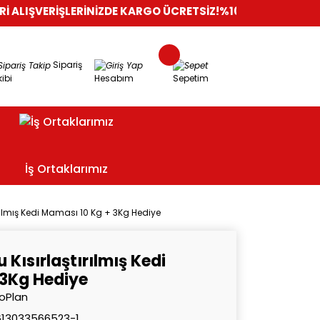
İŞLERİNİZDE KARGO ÜCRETSİZ!
%100 GÜVENLİ ALIŞVERİŞ
ORİJ
Sipariş
ibi
Hesabım
Sepetim
İş Ortaklarımız
rılmış Kedi Maması 10 Kg + 3Kg Hediye
Kısırlaştırılmış Kedi
 3Kg Hediye
oPlan
613033566523-1