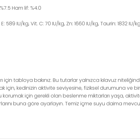
 %7.5 Ham lif: %4.0
. E: 589 IU/kg, Vit. C: 70 IU/kg, Zn: 1660 IU/kg, Taurin: 1832 IU/k
için tabloya bakınız. Bu tutarlar yalnızca kılavuz niteliğind
in, kedinizin aktivite seviyesine, fiziksel durumuna ve bir
korumak için gerekli olan beslenme miktarları yaşa, aktivi
arlarını buna göre ayarlayın. Temiz içme suyu daima mevcut o
larında ve diğer konularda yetersiz gördüğünüz noktaları öneri formunu 