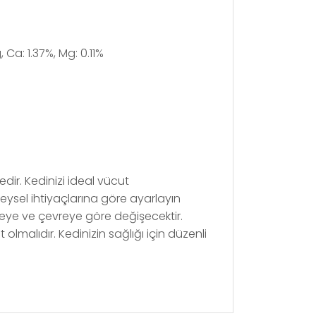
g, Ca: 1.37%, Mg: 0.11%
edir. Kedinizi
ideal v
ücut
eysel ihtiyaçlarına g
ö
re ayarlayın
teye ve çevreye göre değişecektir.
lmalıdır. Kedinizin sağlığı için düzenli
kullanarak tarafımıza iletebilirsiniz.