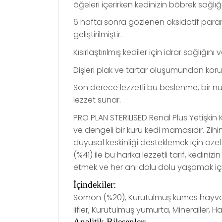
öğeleri içerirken kedinizin böbrek sağlı
6 hafta sonra gözlenen oksidatif paramet
geliştirilmiştir.
Kısırlaştırılmış kediler için idrar sağlığı
Dişleri plak ve tartar oluşumundan kor
Son derece lezzetli bu beslenme, bir numa
lezzet sunar.
PRO PLAN STERILISED Renal Plus Yetişkin Ku
ve dengeli bir kuru kedi mamasıdır. Zihin
duyusal keskinliği desteklemek için özel
(%41) ile bu harika lezzetli tarif, kediniz
etmek ve her anı dolu dolu yaşamak için
İçindekiler:
Somon (%20), Kurutulmuş kümes hayvanı p
lifler, Kurutulmuş yumurta, Mineraller, 
Analitik
Bileşenler: