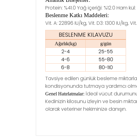
Protein: %41.0 Yağ içeriği: %12.0 Ham kül:
Beslenme Katkı Maddeleri:
Vit. A: 22896 IU/kg, Vit. D3: 1300 IU/kg, Vit
BESLENME KILAVUZU
Ağırlık(kg)
g/gün
2-4
25-55
4-6
55-80
6-8
80-110
Tavsiye edilen günlük besleme miktarları 
kondisyonunda tutmaya yardımcı olmak iç
İdeal vücut durumunu 
Genel Hatırlatmalar:
Kedinizin kilosunu izleyin ve besin mikt
olarak veteriner hekiminize danışın.
Bu ürünün fiyat bilgisi, resim, ürün açıklama
Görüş ve önerileriniz için teşekkür ederiz.