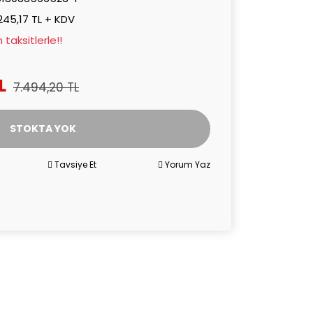
245,17 TL + KDV
taksitlerle!!
L
7.494,20 TL
STOKTA YOK
Tavsiye Et
Yorum Yaz