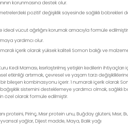
ğınının korunmasına destek olur.
relerdeki pozitif değişiklik sayesinde sağlıklı böbrekleri d
nı ve ideal vücut ağırlığını korumak amacıyla formüle edilmiştir
umaya yardımcı olur.
ralı içerik olarak yüksek kaliteli Somon balığı ve malzemelerl
ru Kedi Maması, kısırlaştırılmış yetişkin kedilerin ihtiyaçları
sel etkinliği artırmak, çevresel ve yaşam tarzı değişiklikler
 bir bileşen kombinasyonu içerir. 1 numaralı içerik olarak So
in bağışıklık sistemini desteklemeye yardımcı olmak, sağlıklı böb
 özel olarak formüle edilmiştir.
roteini, Pirinç, Mısır protein unu, Buğday glüteni, Mısır, 
Hayvansal yağlar, Dijest madde, Maya, Balık yağı