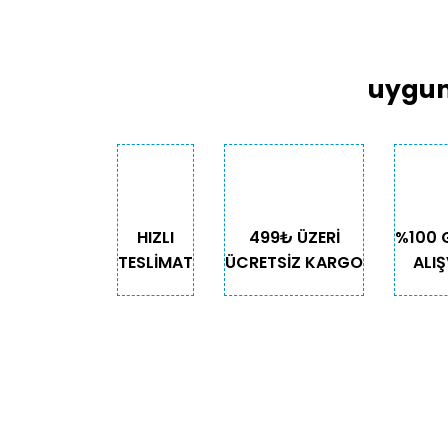
Ürün resmi kalitesiz, bozuk veya görüntülen
Ürün açıklamasında eksik bilgiler bulunuyor
uygun
Ürün bilgilerinde hatalar bulunuyor.
Ürün fiyatı diğer sitelerden daha pahalı.
Bu ürüne benzer farklı alternatifler olmalı.
HIZLI
499₺ ÜZERİ
%100 
TESLİMAT
ÜCRETSİZ KARGO
ALIŞ
KURUMSAL
KATE
Biz Kimiz?
Kedi