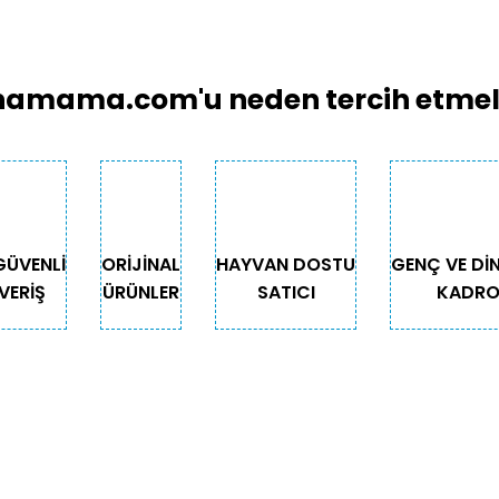
Bu ürüne ilk yorumu siz yapın!
emiyor.
Yorum Yaz
.
amama.com'u neden tercih etmeli
GÜVENLİ
ORİJİNAL
HAYVAN DOSTU
GENÇ VE Dİ
VERİŞ
ÜRÜNLER
SATICI
KADR
Gönder
GORİLER
ÖNEMLİ BİLGİLER
Teslimat