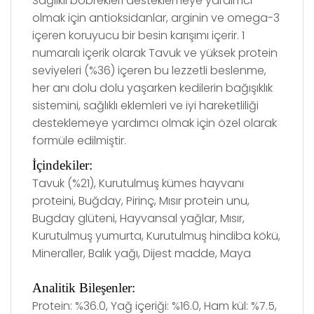
Sağlıklı böbrekleri desteklemeye yardımcı
olmak için antioksidanlar, arginin ve omega-3
içeren koruyucu bir besin karışımı içerir. 1
numaralı içerik olarak Tavuk ve yüksek protein
seviyeleri (%36) içeren bu lezzetli beslenme,
her anı dolu dolu yaşarken kedilerin bağışıklık
sistemini, sağlıklı eklemleri ve iyi hareketliliği
desteklemeye yardımcı olmak için özel olarak
formüle edilmiştir.
İçindekiler:
Tavuk (%21), Kurutulmuş kümes hayvanı
proteini, Buğday, Pirinç, Mısır protein unu,
Bugday glüteni, Hayvansal yağlar, Mısır,
Kurutulmuş yumurta, Kurutulmuş hindiba kökü,
Mineraller, Balık yağı, Dijest madde, Maya
Analitik
Bileşenler:
Protein: %36.0, Yağ içeriği: %16.0, Ham kül: %7.5,