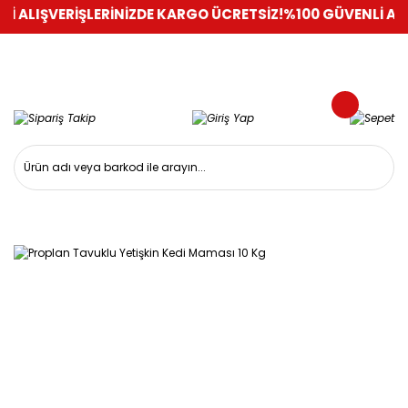
IŞVERİŞLERİNİZDE KARGO ÜCRETSİZ!
%100 GÜVENLİ ALIŞVERİ