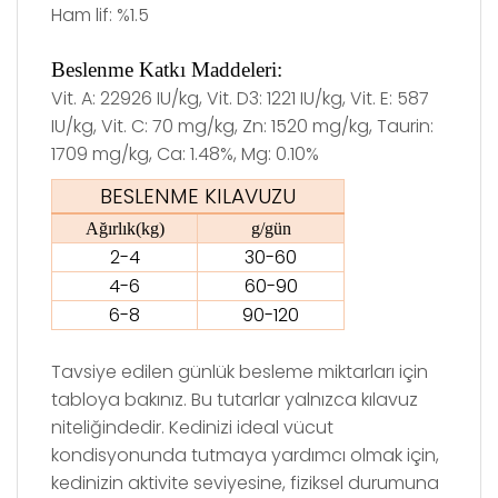
Ham lif: %1.5
Beslenme Katkı Maddeleri:
Vit. A: 22926 IU/kg, Vit. D3: 1221 IU/kg, Vit. E: 587
IU/kg, Vit. C: 70 mg/kg, Zn: 1520 mg/kg, Taurin:
1709 mg/kg, Ca: 1.48%, Mg: 0.10%
BESLENME KILAVUZU
Ağırlık(kg)
g/gün
2-4
30-60
4-6
60-90
6-8
90-120
Tavsiye edilen günlük besleme miktarları için
tabloya bakınız. Bu tutarlar yalnızca kılavuz
niteliğindedir. Kedinizi
ideal v
ücut
kondisyonunda tutmaya yardımcı olmak için,
kedinizin aktivite seviyesine, fiziksel durumuna