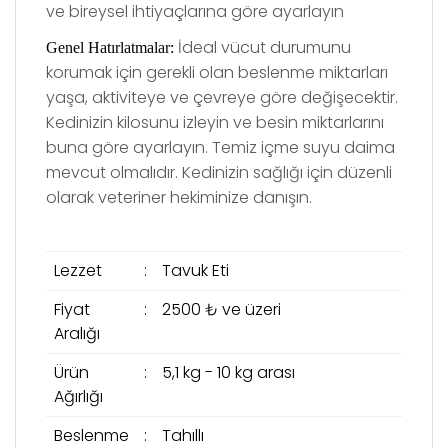
ve bireysel ihtiyaçlarına g
ö
re ayarlayın
İdeal vücut durumunu
Genel Hatırlatmalar:
korumak için gerekli olan beslenme miktarları
yaşa, aktiviteye ve çevreye göre değişecektir.
Kedinizin kilosunu izleyin ve besin miktarlarını
buna göre ayarlayın. Temiz içme suyu daima
mevcut olmalıdır. Kedinizin sağlığı için düzenli
olarak veteriner hekiminize danışın.
Lezzet
:
Tavuk Eti
Fiyat
:
2500 ₺ ve üzeri
Aralığı
Ürün
:
5,1 kg - 10 kg arası
Ağırlığı
Beslenme
:
Tahıllı