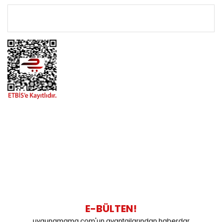
ÖNEMLİ BİLGİLER
BİZİMLE İLETİŞİME GEÇİN
0216 616 20 02
0538 437 38 38
Çalışma Saatleri: Pazartesi-Cuma 09:00 / 17:30 Cumartesi
09:00 / 15:00 Pazar günleri kapalıyız.
E-BÜLTEN!
uygunamama.com'un avantajlarından haberdar