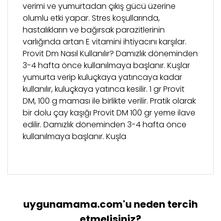
verimi ve yumurtadan çıkış gücü üzerine
olumlu etki yapar. Stres koşullarında,
hastalıkların ve bağırsak parazitlerinin
varlığında artan E vitamini ihtiyacını karşılar.
Provit Dm Nasıl Kullanılır? Damızlık döneminden
3-4 hafta önce kullanılmaya başlanır. Kuşlar
yumurta verip kuluçkaya yatıncaya kadar
kullanılır, kuluçkaya yatınca kesilir. 1 gr Provit
DM, 100 g maması ile birlikte verilir. Pratik olarak
bir dolu çay kaşığı Provit DM 100 gr yeme ilave
edilir. Damızlık döneminden 3-4 hafta önce
kullanılmaya başlanır. Kuşla
Bu ürünün fiyat bilgisi, resim, ürün açıklamalarında
Şubeden Teslim
ve diğer konularda yetersiz gördüğünüz noktaları
Bu ürüne ilk yorumu siz yapın!
öneri formunu kullanarak tarafımıza iletebilirsiniz.
-“Şubeden Teslim” teslimat seçeneğini
Görüş ve önerileriniz için teşekkür ederiz.
seçen müşterilerimiz siparişini “Çatalmeşe
uygunamama.com'u neden tercih
Yorum Yaz
Mahallesi Sultansuyu Caddesi Bina No: 28
Ürün resmi kalitesiz, bozuk veya
etmelisiniz?