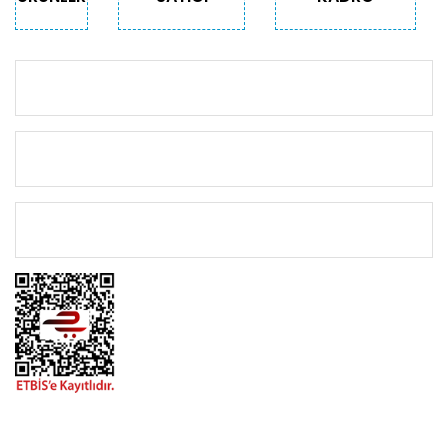
KURUMSAL
KATEGORİLER
ÖNEMLİ BİLGİLER
BİZİMLE İLETİŞİME GEÇİN
0216 616 20 02