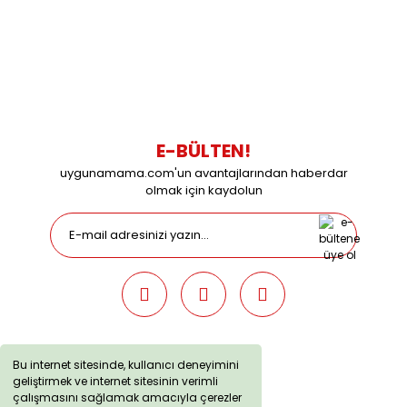
0538 437 38 38
Çalışma Saatleri: Pazartesi-Cuma 09:00 / 17:30 Cumartesi
09:00 / 15:00 Pazar günleri kapalıyız.
E-BÜLTEN!
uygunamama.com'un avantajlarından haberdar
olmak için kaydolun
Bu internet sitesinde, kullanıcı deneyimini
geliştirmek ve internet sitesinin verimli
uygunamama.com © 2019 - Tüm Hakları Saklıdır. Kredi kartı
çalışmasını sağlamak amacıyla çerezler