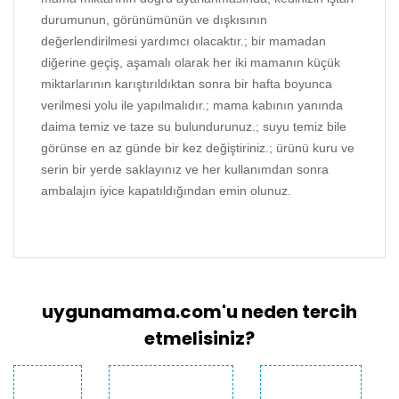
durumunun, görünümünün ve dışkısının
değerlendirilmesi yardımcı olacaktır.; bir mamadan
diğerine geçiş, aşamalı olarak her iki mamanın küçük
miktarlarının karıştırıldıktan sonra bir hafta boyunca
verilmesi yolu ile yapılmalıdır.; mama kabının yanında
daima temiz ve taze su bulundurunuz.; suyu temiz bile
görünse en az günde bir kez değiştiriniz.; ürünü kuru ve
serin bir yerde saklayınız ve her kullanımdan sonra
ambalajın iyice kapatıldığından emin olunuz.
Bu ürünün fiyat bilgisi, resim, ürün açıklamalarında
ve diğer konularda yetersiz gördüğünüz noktaları
Bu ürüne ilk yorumu siz yapın!
öneri formunu kullanarak tarafımıza iletebilirsiniz.
Görüş ve önerileriniz için teşekkür ederiz.
uygunamama.com'u neden tercih
Yorum Yaz
Ürün resmi kalitesiz, bozuk veya
etmelisiniz?
görüntülenemiyor.
Ürün açıklamasında eksik bilgiler bulunuyor.