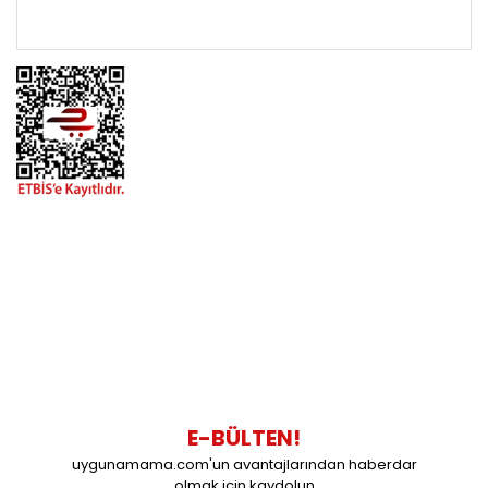
ÖNEMLİ BİLGİLER
BİZİMLE İLETİŞİME GEÇİN
0216 616 20 02
0538 437 38 38
Çalışma Saatleri: Pazartesi-Cuma 09:00 / 17:30 Cumartesi
09:00 / 15:00 Pazar günleri kapalıyız.
E-BÜLTEN!
uygunamama.com'un avantajlarından haberdar
olmak için kaydolun