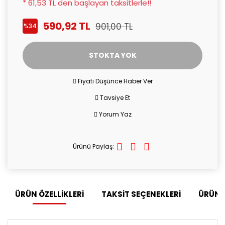
* 61,53 TL den başlayan taksitlerle!!
590,92 TL
901,00 TL
%34
STOKTA YOK
Fiyatı Düşünce Haber Ver
Tavsiye Et
Yorum Yaz
Ürünü Paylaş:
ÜRÜN ÖZELLİKLERİ
TAKSİT SEÇENEKLERİ
ÜRÜN 