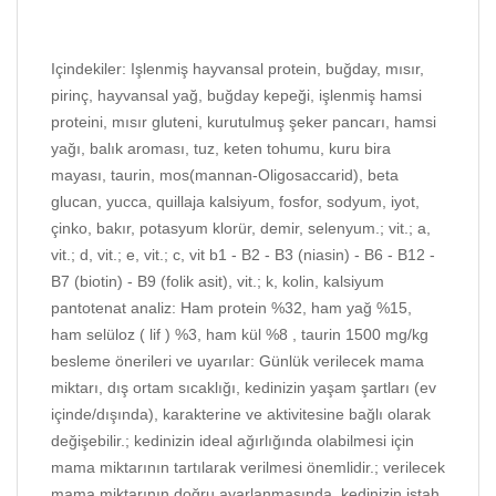
Içindekiler: Işlenmiş hayvansal protein, buğday, mısır,
pirinç, hayvansal yağ, buğday kepeği, işlenmiş hamsi
proteini, mısır gluteni, kurutulmuş şeker pancarı, hamsi
yağı, balık aroması, tuz, keten tohumu, kuru bira
mayası, taurin, mos(mannan-Oligosaccarid), beta
glucan, yucca, quillaja kalsiyum, fosfor, sodyum, iyot,
çinko, bakır, potasyum klorür, demir, selenyum.; vit.; a,
vit.; d, vit.; e, vit.; c, vit b1 - B2 - B3 (niasin) - B6 - B12 -
B7 (biotin) - B9 (folik asit), vit.; k, kolin, kalsiyum
pantotenat analiz: Ham protein %32, ham yağ %15,
ham selüloz ( lif ) %3, ham kül %8 , taurin 1500 mg/kg
besleme önerileri ve uyarılar: Günlük verilecek mama
miktarı, dış ortam sıcaklığı, kedinizin yaşam şartları (ev
içinde/dışında), karakterine ve aktivitesine bağlı olarak
değişebilir.; kedinizin ideal ağırlığında olabilmesi için
mama miktarının tartılarak verilmesi önemlidir.; verilecek
mama miktarının doğru ayarlanmasında, kedinizin iştah