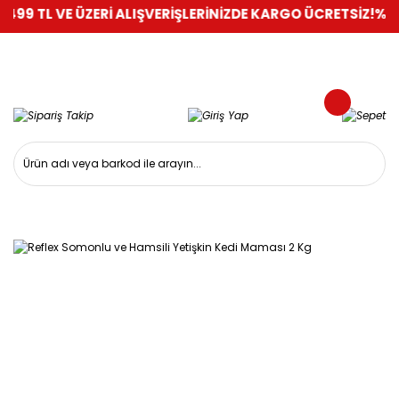
 VE ÜZERİ ALIŞVERİŞLERİNİZDE KARGO ÜCRETSİZ!
%100 GÜVEN