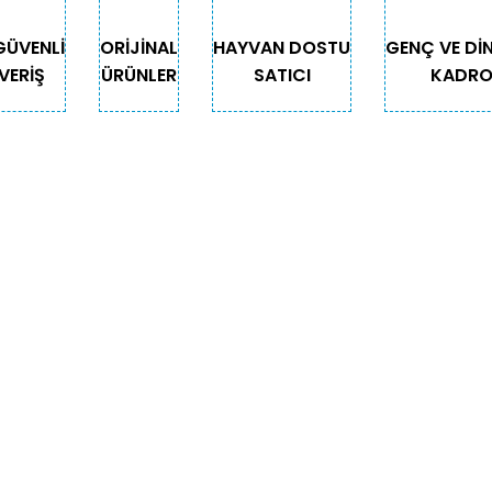
GÜVENLİ
ORİJİNAL
HAYVAN DOSTU
GENÇ VE Dİ
VERİŞ
ÜRÜNLER
SATICI
KADR
Gönder
GORİLER
ÖNEMLİ BİLGİLER
Teslimat
Depodan Gel Al
Güncel Gel Al Kampanyaları
Sepetim
för
İade ve Değişim
yonlu Ürünler