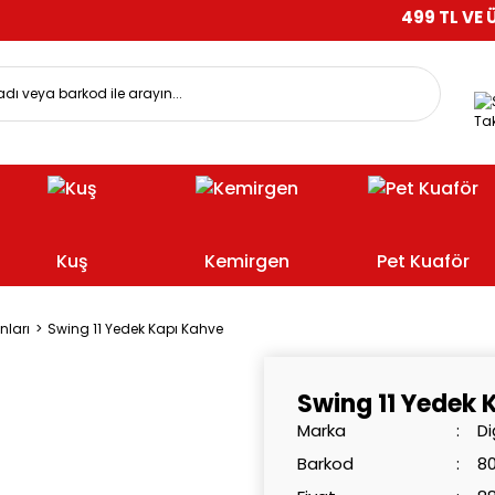
499 TL VE ÜZERİ ALIŞ
Tak
Kuş
Kemirgen
Pet Kuaför
nları
Swing 11 Yedek Kapı Kahve
Swing 11 Yedek 
Marka
Di
Barkod
8