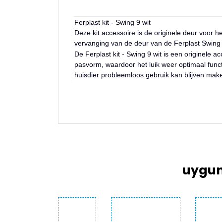
Ferplast kit - Swing 9 wit
Deze kit accessoire is de originele deur voor h
vervanging van de deur van de Ferplast Swing 
De Ferplast kit - Swing 9 wit is een originele
pasvorm, waardoor het luik weer optimaal funct
huisdier probleemloos gebruik kan blijven make
Bu ürünün fiyat bilgisi, resim, ürün açıklama
Görüş ve önerileriniz için teşekkür ederiz.
Ürün resmi kalitesiz, bozuk veya görüntülen
Ürün açıklamasında eksik bilgiler bulunuyor
uygun
Ürün bilgilerinde hatalar bulunuyor.
Ürün fiyatı diğer sitelerden daha pahalı.
Bu ürüne benzer farklı alternatifler olmalı.