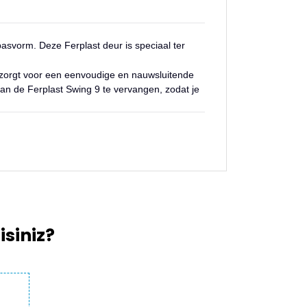
pasvorm. Deze Ferplast deur is speciaal ter
ur zorgt voor een eenvoudige en nauwsluitende
van de Ferplast Swing 9 te vervangen, zodat je
kullanarak tarafımıza iletebilirsiniz.
siniz?