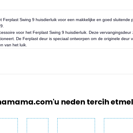
et Ferplast Swing 9 huisdierluik voor een makkelijke en goed sluitende 
9.
 accessoire voor het Ferplast Swing 9 huisdierluik. Deze vervangingsde
ioneert. De Ferplast deur is speciaal ontworpen om de originele deur 
n van het luik.
larında ve diğer konularda yetersiz gördüğünüz noktaları öneri formunu 
Bu ürüne ilk yorumu siz yapın!
emiyor.
Yorum Yaz
.
amama.com'u neden tercih etmeli