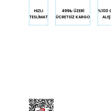
HIZLI
499₺ ÜZERİ
%100 
TESLİMAT
ÜCRETSİZ KARGO
ALIŞ
KURUMSAL
KATE
Biz Kimiz?
Kedi
İletişim
Köpek
Gizlilik ve Güvenlik
Kuş
Hesap Numaralarımız
Balık
Mağazalarımız
Pet Kua
Blog
Promos