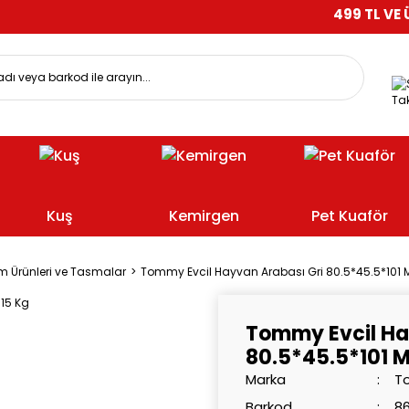
499 TL VE ÜZERİ ALI
Tak
Kuş
Kemirgen
Pet Kuaför
m Ürünleri ve Tasmalar
Tommy Evcil Hayvan Arabası Gri 80.5*45.5*101 
Tommy Evcil Ha
80.5*45.5*101 M
Marka
T
Barkod
8