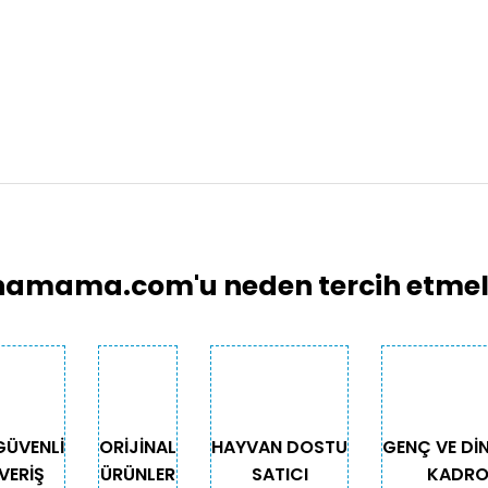
larında ve diğer konularda yetersiz gördüğünüz noktaları öneri formunu 
Bu ürüne ilk yorumu siz yapın!
emiyor.
Yorum Yaz
.
amama.com'u neden tercih etmeli
GÜVENLİ
ORİJİNAL
HAYVAN DOSTU
GENÇ VE Dİ
VERİŞ
ÜRÜNLER
SATICI
KADR