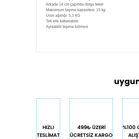
Arkada 14 cm çapında dolgu teker
Maksimum taşıma kapasitesi: 15 kg
Ürün ağırlığı: 5,3 KG
Tek elle katlanabilir
Ayrılabilir taşıma bölmesi
Bu ürünün fiyat bilgisi, resim, ürün açıklama
Görüş ve önerileriniz için teşekkür ederiz.
Ürün resmi kalitesiz, bozuk veya görüntülen
Ürün açıklamasında eksik bilgiler bulunuyor
uygun
Ürün bilgilerinde hatalar bulunuyor.
Ürün fiyatı diğer sitelerden daha pahalı.
Bu ürüne benzer farklı alternatifler olmalı.
HIZLI
499₺ ÜZERİ
%100 
TESLİMAT
ÜCRETSİZ KARGO
ALIŞ