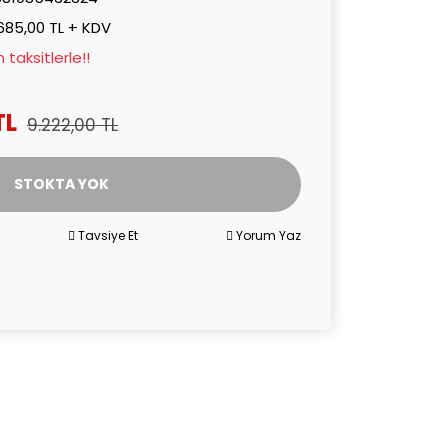
685,00 TL + KDV
taksitlerle!!
TL
9.222,00 TL
STOKTA YOK
Tavsiye Et
Yorum Yaz