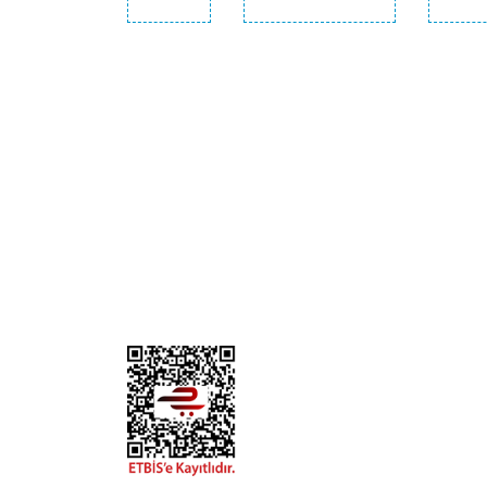
KURUMSAL
KATE
Biz Kimiz?
Kedi
İletişim
Köpek
Gizlilik ve Güvenlik
Kuş
Hesap Numaralarımız
Balık
Mağazalarımız
Pet Kua
Blog
Promos