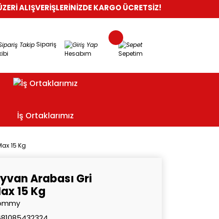
ŞVERİŞLERİNİZDE KARGO ÜCRETSİZ!
%100 GÜVENLİ ALIŞVERİŞ
O
Sipariş
ibi
Hesabım
Sepetim
İş Ortaklarımız
Max 15 Kg
yvan Arabası Gri
ax 15 Kg
ommy
681085432324