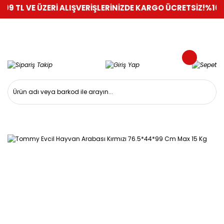
VE ÜZERİ ALIŞVERİŞLERİNİZDE KARGO ÜCRETSİZ!
%100 GÜVENL