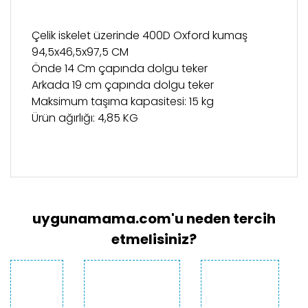
Çelik iskelet üzerinde 400D Oxford kumaş
94,5x46,5x97,5 CM
Önde 14 Cm çapında dolgu teker
Arkada 19 cm çapında dolgu teker
Maksimum taşıma kapasitesi: 15 kg
Ürün ağırlığı: 4,85 KG
Bu ürünün fiyat bilgisi, resim, ürün açıklamalarında
ve diğer konularda yetersiz gördüğünüz noktaları
Bu ürüne ilk yorumu siz yapın!
öneri formunu kullanarak tarafımıza iletebilirsiniz.
Görüş ve önerileriniz için teşekkür ederiz.
uygunamama.com'u neden tercih
Yorum Yaz
Ürün resmi kalitesiz, bozuk veya
etmelisiniz?
görüntülenemiyor.
Ürün açıklamasında eksik bilgiler bulunuyor.
Ürün bilgilerinde hatalar bulunuyor.
Ürün fiyatı diğer sitelerden daha pahalı.