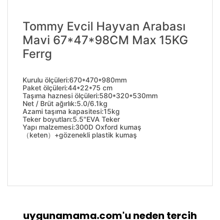
Tommy Evcil Hayvan Arabası
Mavi 67*47*98CM Max 15KG
Ferrg
Kurulu ölçüleri:670*470*980mm
Paket ölçüleri:44*22*75 cm
Taşıma haznesi ölçüleri:580*320*530mm
Net / Brüt ağırlık:5.0/6.1kg
Azami taşıma kapasitesi:15kg
Teker boyutları:5.5"EVA Teker
Yapı malzemesi:300D Oxford kumaş
（keten）+gözenekli plastik kumaş
Bu ürünün fiyat bilgisi, resim, ürün açıklamalarında
ve diğer konularda yetersiz gördüğünüz noktaları
Bu ürüne ilk yorumu siz yapın!
öneri formunu kullanarak tarafımıza iletebilirsiniz.
Görüş ve önerileriniz için teşekkür ederiz.
uygunamama.com'u neden tercih
Yorum Yaz