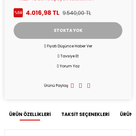
4.016,98 TL
9.540,00 TL
%58
STOKTA YOK
Fiyatı Düşünce Haber Ver
Tavsiye Et
Yorum Yaz
Ürünü Paylaş:
ÜRÜN ÖZELLİKLERİ
TAKSİT SEÇENEKLERİ
ÜRÜN 