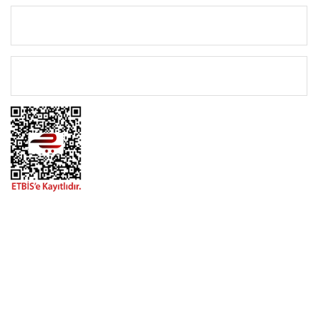
KATEGORİLER
ÖNEMLİ BİLGİLER
BİZİMLE İLETİŞİME GEÇİN
0216 616 20 02
0538 437 38 38
Çalışma Saatleri: Pazartesi-Cuma 09:00 / 17:30 Cumartesi
09:00 / 15:00 Pazar günleri kapalıyız.