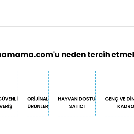
larında ve diğer konularda yetersiz gördüğünüz noktaları öneri formunu 
Bu ürüne ilk yorumu siz yapın!
emiyor.
Yorum Yaz
.
amama.com'u neden tercih etmeli
GÜVENLİ
ORİJİNAL
HAYVAN DOSTU
GENÇ VE Dİ
VERİŞ
ÜRÜNLER
SATICI
KADR
Gönder