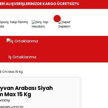
ERİŞLERİNİZDE KARGO ÜCRETSİZ!
%100 GÜVENLİ ALIŞVERİŞ
OR
Sipariş
ibi
Hesabım
Sepetim
İş Ortaklarımız
98 Cm Max 15 Kg
yvan Arabası Siyah
m Max 15 Kg
ommy
681085432270