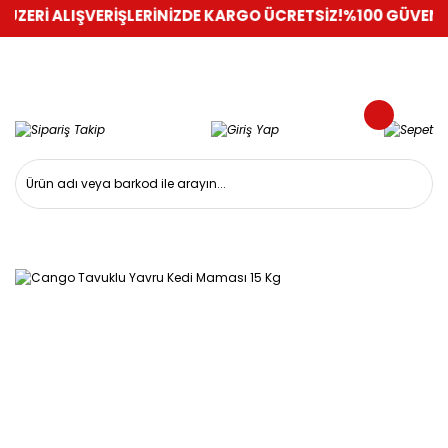
ERİ ALIŞVERİŞLERİNİZDE KARGO ÜCRETSİZ!
%100 GÜVENLİ ALI