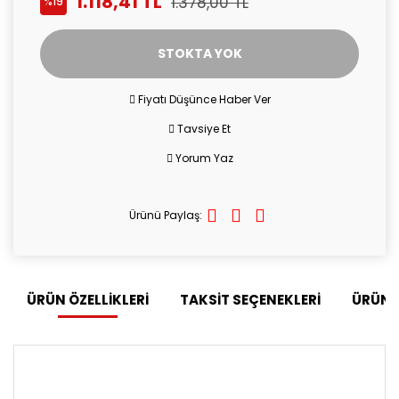
1.118,41 TL
1.378,00 TL
%19
STOKTA YOK
Fiyatı Düşünce Haber Ver
Tavsiye Et
Yorum Yaz
Ürünü Paylaş:
ÜRÜN ÖZELLİKLERİ
TAKSİT SEÇENEKLERİ
ÜRÜN 