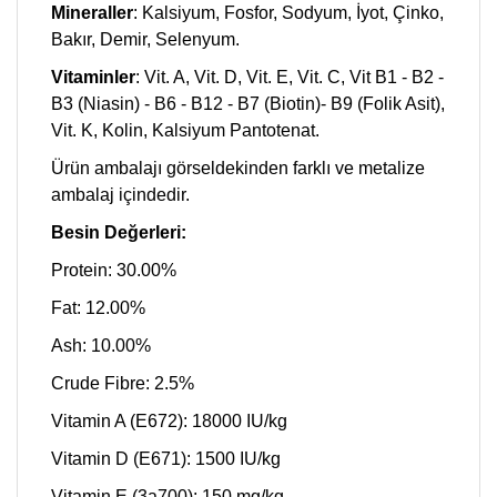
Mineraller
: Kalsiyum, Fosfor, Sodyum, İyot, Çinko,
Bakır, Demir, Selenyum.
Vitaminler
: Vit. A, Vit. D, Vit. E, Vit. C, Vit B1 - B2 -
B3 (Niasin) - B6 - B12 - B7 (Biotin)- B9 (Folik Asit),
Vit. K, Kolin, Kalsiyum Pantotenat.
Ürün ambalajı görseldekinden farklı ve metalize
ambalaj içindedir.
Besin Değerleri:
Protein: 30.00%
Fat: 12.00%
Ash: 10.00%
Crude Fibre: 2.5%
Vitamin A (E672): 18000 IU/kg
Vitamin D (E671): 1500 IU/kg
Vitamin E (3a700): 150 mg/kg