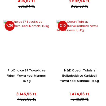
495,67 TL
2.692,94 TL
695,64 TL
3.921,99 TL
%36
%10
ProChoice 37 Tavuklu ve
N&D Ocean Tahılsız
Pirinçli Yavru Kedi Maması
Balkabaklı ve Karidesli
15 Kg
Yavru Kedi Maması 1,5 Kg
3.145,55 TL
1.474,66 TL
4.929,00 TL
1.643,00 TL