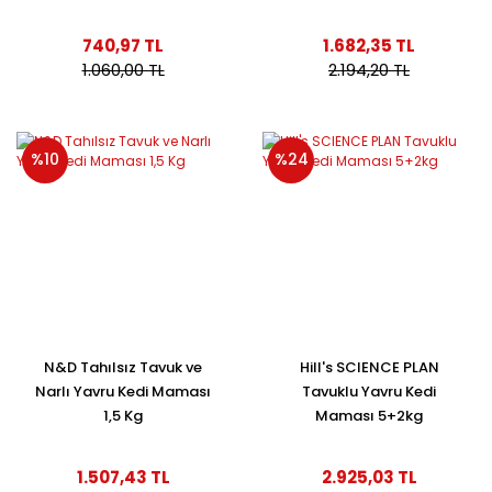
740,97 TL
1.682,35 TL
1.060,00 TL
2.194,20 TL
%10
%24
N&D Tahılsız Tavuk ve
Hill's SCIENCE PLAN
Narlı Yavru Kedi Maması
Tavuklu Yavru Kedi
1,5 Kg
Maması 5+2kg
1.507,43 TL
2.925,03 TL