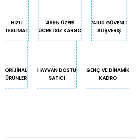
HIZLI
499₺ ÜZERİ
%100 GÜVENLİ
TESLİMAT
ÜCRETSİZ KARGO
ALIŞVERİŞ
ORİJİNAL
HAYVAN DOSTU
GENÇ VE DİNAMİK
ÜRÜNLER
SATICI
KADRO
KURUMSAL
KATEGORİLER