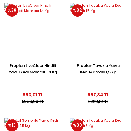
%38
%32
Proplan LiveClear Hindili
Proplan Tavuklu Yavru
Yavru Kedi Maması 1,4 Kg
Kedi Maması 1,5 Kg
653,01 TL
697,84 TL
1.059,99 TL
1.028,19 TL
%13
%30