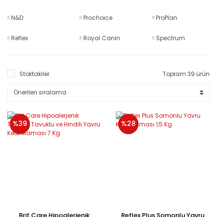
N&D
Prochoice
ProPlan
Reflex
Royal Canin
Spectrum
Stoktakiler
Toplam 39 ürün
%39
%28
Brit Care Hipoalerjenik
Reflex Plus Somonlu Yavru