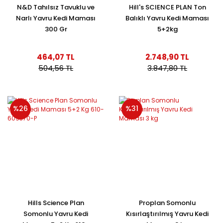
N&D Tahılsız Tavuklu ve
Hill's SCIENCE PLAN Ton
Narlı Yavru Kedi Maması
Balıklı Yavru Kedi Maması
300 Gr
5+2kg
464,07 TL
2.748,90 TL
504,56 TL
3.847,80 TL
%26
%31
Hills Science Plan
Proplan Somonlu
Somonlu Yavru Kedi
Kısırlaştırılmış Yavru Kedi