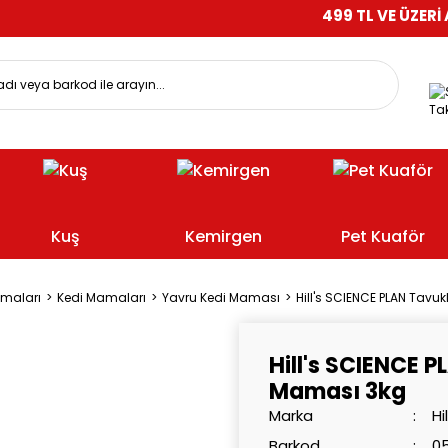
499 TL VE ÜZERİ ALIŞVERİŞ
Tak
Kuş
Kemirgen
Pet Kuaför
amaları
Kedi Mamaları
Yavru Kedi Maması
Hill's SCIENCE PLAN Tavu
Hill's SCIENCE 
Maması 3kg
Marka
Hi
Barkod
0