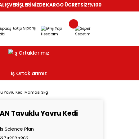
LERİNİZDE KARGO ÜCRETSİZ!
%100 GÜVENLİ ALIŞVERİŞ
ORİJİN
Sipariş
ibi
Hesabım
Sepetim
İş Ortaklarımız
klu Yavru Kedi Maması 3kg
PLAN Tavuklu Yavru Kedi
lls Science Plan
52742024363