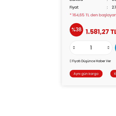
Fiyat
2.
* 164,65 TL den başlayan 
%38
1.581,27 T
Fiyatı Düşünce Haber Ver
Aynı gün kargo