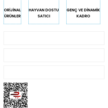
Gönder
ORİJİNAL
HAYVAN DOSTU
GENÇ VE DİNAMİK
ÜRÜNLER
SATICI
KADRO
KURUMSAL
KATEGORİLER
ÖNEMLİ BİLGİLER