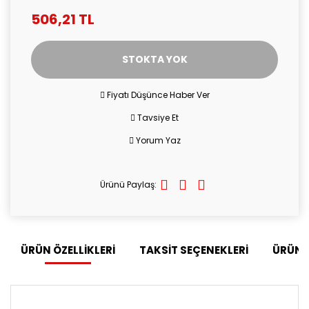
506,21 TL
STOKTA YOK
Fiyatı Düşünce Haber Ver
Tavsiye Et
Yorum Yaz
Ürünü Paylaş:
ÜRÜN ÖZELLİKLERİ
TAKSİT SEÇENEKLERİ
ÜRÜN 