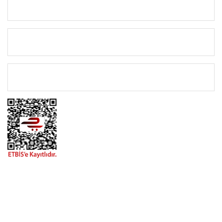
KURUMSAL
KATEGORİLER
ÖNEMLİ BİLGİLER
BİZİMLE İLETİŞİME GEÇİN
0216 616 20 02
0538 437 38 38
Çalışma Saatleri: Pazartesi-Cuma 09:00 / 17:30 Cumartesi