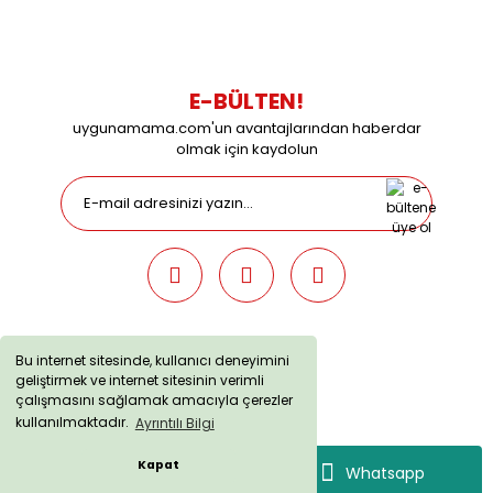
09:00 / 15:00 Pazar günleri kapalıyız.
E-BÜLTEN!
uygunamama.com'un avantajlarından haberdar
olmak için kaydolun
Bu internet sitesinde, kullanıcı deneyimini
geliştirmek ve internet sitesinin verimli
uygunamama.com © 2019 - Tüm Hakları Saklıdır. Kredi kartı
çalışmasını sağlamak amacıyla çerezler
bilgileriniz 256bit SSL sertifikası ile korunmaktadır.
kullanılmaktadır.
Ayrıntılı Bilgi
Kapat
Whatsapp