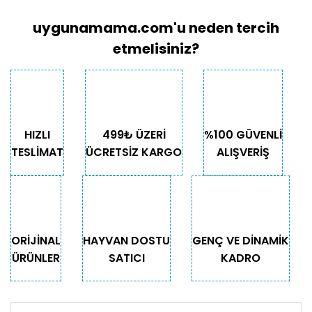
uygunamama.com'u neden tercih
etmelisiniz?
HIZLI
499₺ ÜZERİ
%100 GÜVENLİ
TESLİMAT
ÜCRETSİZ KARGO
ALIŞVERİŞ
ORİJİNAL
HAYVAN DOSTU
GENÇ VE DİNAMİK
ÜRÜNLER
SATICI
KADRO