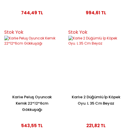
744,49 TL
994,61 TL
Stok Yok
Stok Yok
Karlıe Peluş Oyuncak
Karlıe 2 Düğümlü İp Köpek
Kemik 22*12*6cm
Oyu. L 35 Cm Beyaz
Gökkuşağı
543,55 TL
221,82 TL