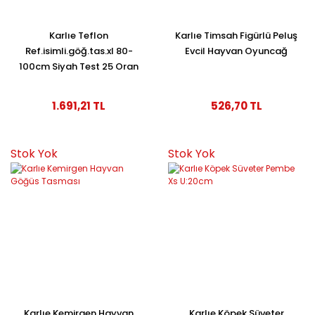
Karlıe Teflon
Karlıe Timsah Figürlü Peluş
Ref.isimli.göğ.tas.xl 80-
Evcil Hayvan Oyuncağ
100cm Siyah Test 25 Oran
1.691,21 TL
526,70 TL
Stok Yok
Stok Yok
Karlıe Kemirgen Hayvan
Karlıe Köpek Süveter