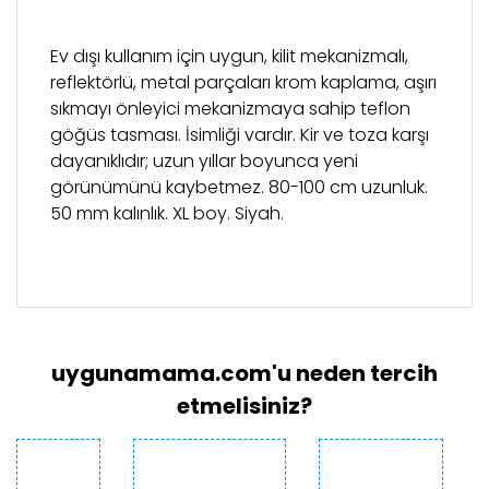
Ev dışı kullanım için uygun, kilit mekanizmalı,
reflektörlü, metal parçaları krom kaplama, aşırı
sıkmayı önleyici mekanizmaya sahip teflon
göğüs tasması. İsimliği vardır. Kir ve toza karşı
dayanıklıdır; uzun yıllar boyunca yeni
görünümünü kaybetmez. 80-100 cm uzunluk.
50 mm kalınlık. XL boy. Siyah.
Bu ürünün fiyat bilgisi, resim, ürün açıklamalarında
ve diğer konularda yetersiz gördüğünüz noktaları
Bu ürüne ilk yorumu siz yapın!
öneri formunu kullanarak tarafımıza iletebilirsiniz.
Görüş ve önerileriniz için teşekkür ederiz.
uygunamama.com'u neden tercih
Yorum Yaz
Ürün resmi kalitesiz, bozuk veya
etmelisiniz?
görüntülenemiyor.
Ürün açıklamasında eksik bilgiler bulunuyor.
Ürün bilgilerinde hatalar bulunuyor.