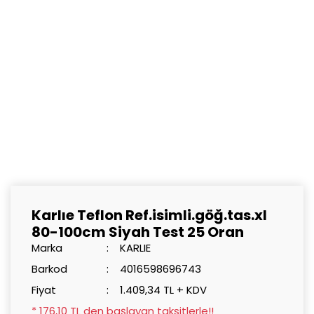
Karlıe Teflon Ref.isimli.göğ.tas.xl
80-100cm Siyah Test 25 Oran
Marka
KARLIE
Barkod
4016598696743
Fiyat
1.409,34 TL + KDV
* 176,10 TL den başlayan taksitlerle!!