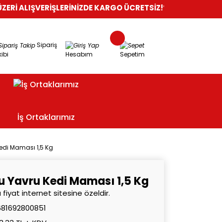
ŞVERİŞLERİNİZDE KARGO ÜCRETSİZ!
%100 GÜVENLİ ALIŞVERİŞ
O
Sipariş
ibi
Hesabım
Sepetim
İş Ortaklarımız
edi Maması 1,5 Kg
u Yavru Kedi Maması 1,5 Kg
 fiyat internet sitesine özeldir.
681692800851