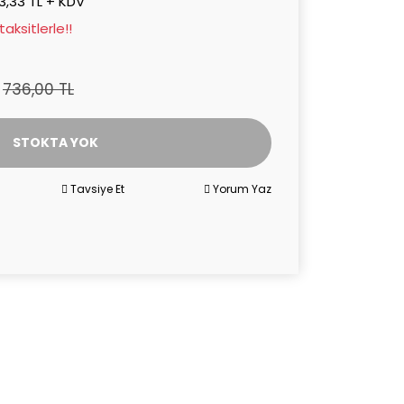
3,33 TL + KDV
aksitlerle!!
736,00 TL
STOKTA YOK
Tavsiye Et
Yorum Yaz