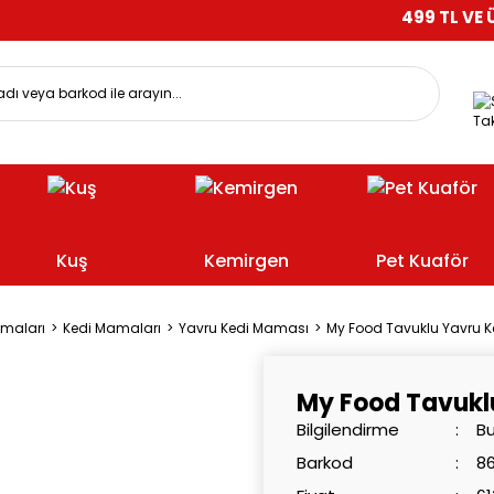
499 TL VE ÜZERİ ALI
Tak
Kuş
Kemirgen
Pet Kuaför
amaları
Kedi Mamaları
Yavru Kedi Maması
My Food Tavuklu Yavru K
My Food Tavukl
Bilgilendirme
Bu
Barkod
8