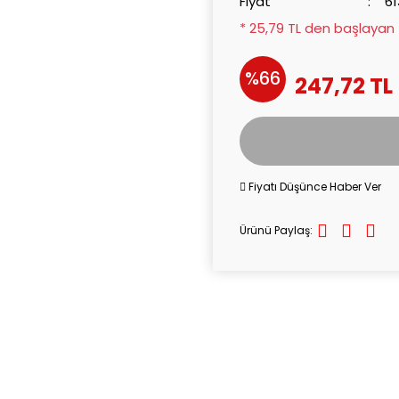
Fiyat
61
* 25,79 TL den başlayan t
%66
247,72 TL
Fiyatı Düşünce Haber Ver
Ürünü Paylaş: