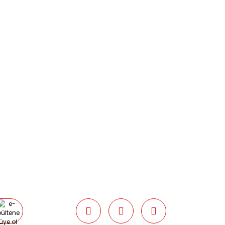
BİZİMLE İLETİŞİME GEÇİN
0216 616 20 02
0538 437 38 38
Çalışma Saatleri: Pazartesi-Cuma
09:00 / 17:30 Cumartesi 09:00 / 15:00
Pazar günleri kapalıyız.
e ulaşıp bilgi verilmelidir.
umarası ile Mng Kargo’ya teslim
 ile gönderim yapılırsa ücret
r.
0877351 anlaşma numarası ile Mng
dilirse,
kargo ücreti tarafımızdan
alınabilmeye uygun olmaması