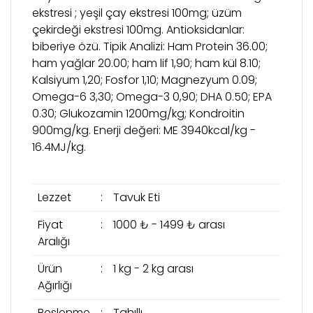
ekstresi ; yeşil çay ekstresi 100mg; üzüm
çekirdeği ekstresi 100mg. Antioksidanlar:
biberiye özü. Tipik Analizi: Ham Protein 36.00;
ham yağlar 20.00; ham lif 1,90; ham kül 8.10;
Kalsiyum 1,20; Fosfor 1,10; Magnezyum 0.09;
Omega-6 3,30; Omega-3 0,90; DHA 0.50; EPA
0.30; Glukozamin 1200mg/kg; Kondroitin
900mg/kg. Enerji değeri: ME 3940kcal/kg -
16.4MJ/kg.
Lezzet
:
Tavuk Eti
Fiyat
:
1000 ₺ - 1499 ₺ arası
Aralığı
Ürün
:
1 kg - 2 kg arası
Ağırlığı
Beslenme
:
Tahıllı