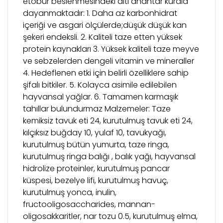
etobur beslenmesindeki altı anahtar kurala
dayanmaktadır: 1. Daha az karbonhidrat
içeriği ve asgari ölçülerde;düşük düşük kan
şekeri endeksli. 2. Kaliteli taze etten yüksek
protein kaynakları 3. Yüksek kaliteli taze meyve
ve sebzelerden dengeli vitamin ve mineraller
4. Hedeflenen etki için belirli özelliklere sahip
şifalı bitkiler. 5. Kolayca asimile edilebilen
hayvansal yağlar. 6. Tamamen karmaşık
tahıllar bulundurmaz Malzemeler: Taze
kemiksiz tavuk eti 24, kurutulmuş tavuk eti 24,
kılçıksız buğday 10, yulaf 10, tavukyağı,
kurutulmuş bütün yumurta, taze ringa,
kurutulmuş ringa balığı , balık yağı, hayvansal
hidrolize proteinler, kurutulmuş pancar
küspesi, bezelye lifi, kurutulmuş havuç,
kurutulmuş yonca, inulin,
fructooligosaccharides, mannan-
oligosakkaritler, nar tozu 0.5, kurutulmuş elma,