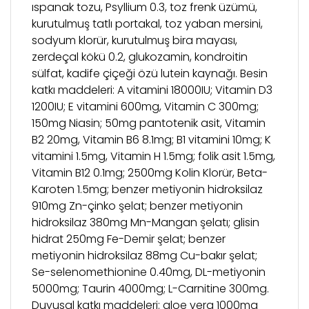
ıspanak tozu, Psyllium 0.3, toz frenk üzümü,
kurutulmuş tatlı portakal, toz yaban mersini,
sodyum klorür, kurutulmuş bira mayası,
zerdeçal kökü 0.2, glukozamin, kondroitin
sülfat, kadife çiçeği özü lutein kaynağı. Besin
katkı maddeleri: A vitamini 18000IU; Vitamin D3
1200IU; E vitamini 600mg, Vitamin C 300mg;
150mg Niasin; 50mg pantotenik asit, Vitamin
B2 20mg, Vitamin B6 8.1mg; B1 vitamini 10mg; K
vitamini 1.5mg, Vitamin H 1.5mg; folik asit 1.5mg,
Vitamin B12 0.1mg; 2500mg Kolin Klorür, Beta-
Karoten 1.5mg; benzer metiyonin hidroksilaz
910mg Zn-çinko şelat; benzer metiyonin
hidroksilaz 380mg Mn-Mangan şelatı; glisin
hidrat 250mg Fe-Demir şelat; benzer
metiyonin hidroksilaz 88mg Cu-bakır şelat;
Se-selenomethionine 0.40mg, DL-metiyonin
5000mg; Taurin 4000mg; L-Carnitine 300mg.
Duyusal katkı maddeleri: aloe vera 1000mg