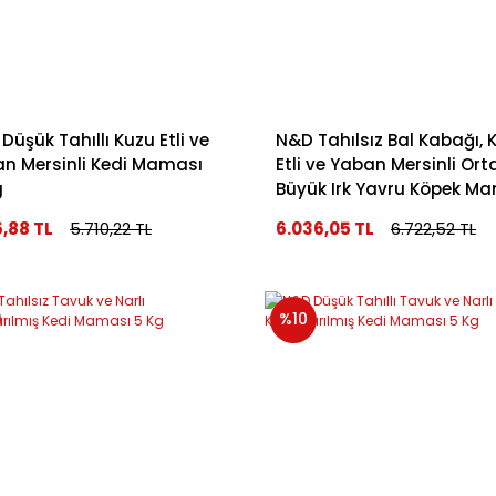
Düşük Tahıllı Kuzu Etli ve
N&D Tahılsız Bal Kabağı, 
n Mersinli Kedi Maması
Etli ve Yaban Mersinli Ort
g
Büyük Irk Yavru Köpek M
12 Kg
5,88 TL
5.710,22 TL
6.036,05 TL
6.722,52 TL
%10