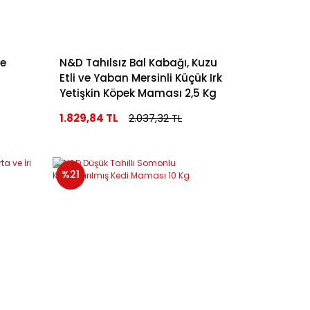
ve
N&D Tahılsız Bal Kabağı, Kuzu
Etli ve Yaban Mersinli Küçük Irk
Yetişkin Köpek Maması 2,5 Kg
1.829,84 TL
2.037,32 TL
%21