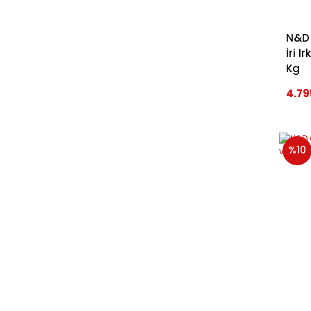
N&D 
İri 
Kg
4.79
%10