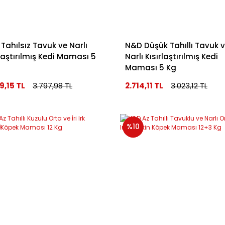
Tahılsız Tavuk ve Narlı
N&D Düşük Tahıllı Tavuk 
rlaştırılmış Kedi Maması 5
Narlı Kısırlaştırılmış Kedi
Maması 5 Kg
9,15 TL
3.797,98 TL
2.714,11 TL
3.023,12 TL
%10