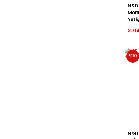
N&D 
Mori
Yeti
2.71
%10
N&D 