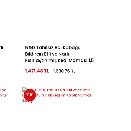
lı
N&D Tahılsız Bal Kabağı,
Bıldırcın Etli ve Narlı
Kısırlaştırılmış Kedi Maması 1,5
Kg
1.471,48 TL
1.638,76 TL
%10