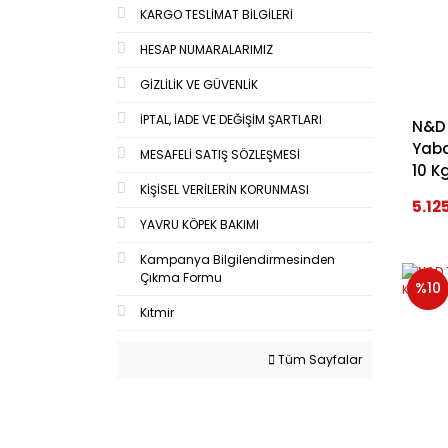
KARGO TESLİMAT BİLGİLERİ
HESAP NUMARALARIMIZ
GİZLİLİK VE GÜVENLİK
İPTAL, İADE VE DEĞİŞİM ŞARTLARI
N&D 
Yaba
MESAFELİ SATIŞ SÖZLEŞMESİ
10 K
KİŞİSEL VERİLERİN KORUNMASI
5.12
YAVRU KÖPEK BAKIMI
Kampanya Bilgilendirmesinden
Çıkma Formu
%10
Kıtmir
Tüm Sayfalar