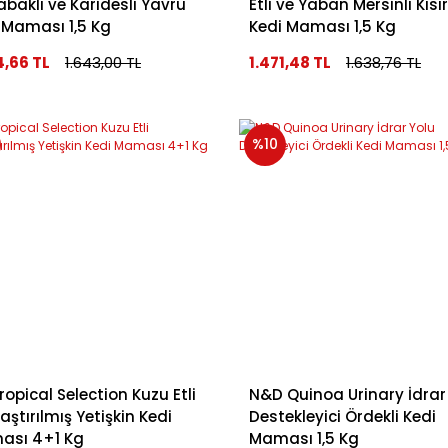
abaklı ve Karidesli Yavru
Etli ve Yaban Mersinli Kısır
 Maması 1,5 Kg
Kedi Maması 1,5 Kg
4,66 TL
1.643,00 TL
1.471,48 TL
1.638,76 TL
%10
ropical Selection Kuzu Etli
N&D Quinoa Urinary İdrar
laştırılmış Yetişkin Kedi
Destekleyici Ördekli Kedi
ası 4+1 Kg
Maması 1,5 Kg