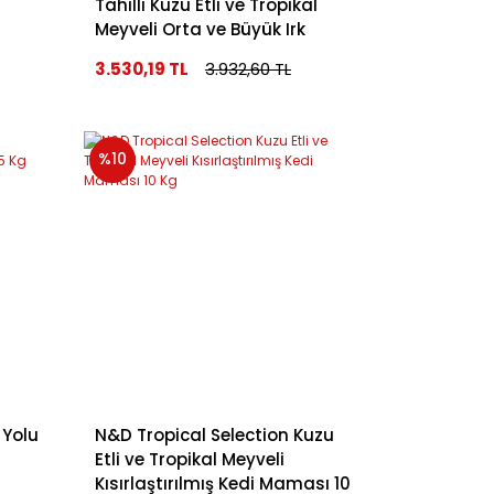
Tahıllı Kuzu Etli ve Tropikal
Meyveli Orta ve Büyük Irk
Yavru Köpek Maması 10 Kg
3.530,19 TL
3.932,60 TL
%10
 Yolu
N&D Tropical Selection Kuzu
Etli ve Tropikal Meyveli
Kısırlaştırılmış Kedi Maması 10