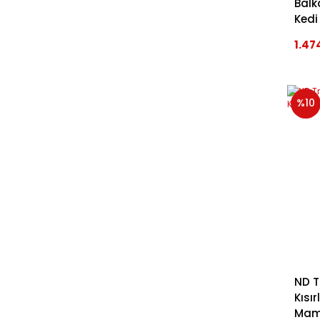
Balk
Kedi
1.47
%10
ND T
Kısır
Mam