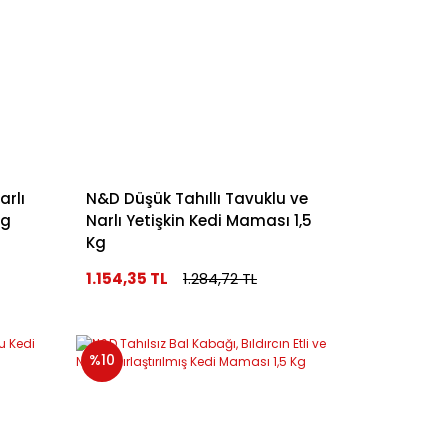
arlı
N&D Düşük Tahıllı Tavuklu ve
Kg
Narlı Yetişkin Kedi Maması 1,5
Kg
1.154,35 TL
1.284,72 TL
%10