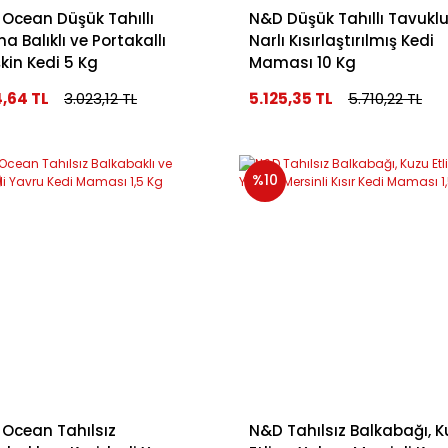
Ocean Düşük Tahıllı
N&D Düşük Tahıllı Tavuklu
na Balıklı ve Portakallı
Narlı Kısırlaştırılmış Kedi
şkin Kedi 5 Kg
Maması 10 Kg
4,64 TL
3.023,12 TL
5.125,35 TL
5.710,22 TL
%10
Ocean Tahılsız
N&D Tahılsız Balkabağı, 