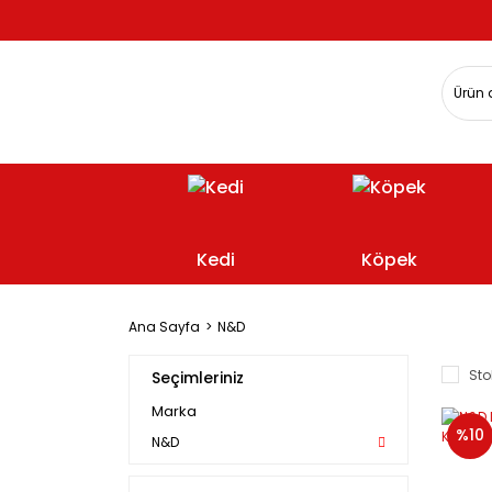
Kedi
Köpek
Ana Sayfa
N&D
Sto
Seçimleriniz
Marka
%10
N&D