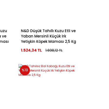
Kuzu
N&D Düşük Tahıllı Kuzu Etli ve
a ve
Yaban Mersinli Küçük Irk
aması
Yetişkin Köpek Maması 2,5 Kg
1.524,34 TL
1.698,12 TL
%10