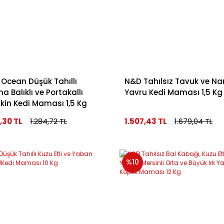
Ocean Düşük Tahıllı
N&D Tahılsız Tavuk ve Nar
na Balıklı ve Portakallı
Yavru Kedi Maması 1,5 Kg
şkin Kedi Maması 1,5 Kg
3,30 TL
1.284,72 TL
1.507,43 TL
1.679,04 TL
%10