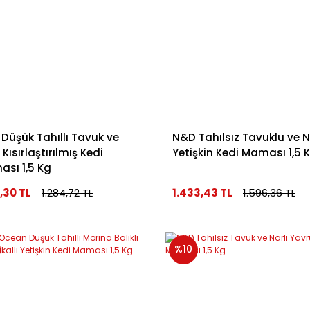
Düşük Tahıllı Tavuk ve
N&D Tahılsız Tavuklu ve N
 Kısırlaştırılmış Kedi
Yetişkin Kedi Maması 1,5 
sı 1,5 Kg
3,30 TL
1.284,72 TL
1.433,43 TL
1.596,36 TL
%10