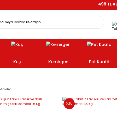
499 TL VE ÜZERİ 
Tak
Kuş
Kemirgen
Pet Kuaför
ktakiler
%10