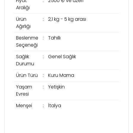
Fiyat
:
2500 ₺ ve üzeri
Aralığı
Ürün
:
2,1 kg - 5 kg arası
Ağırlığı
Beslenme
:
Tahıllı
Seçeneği
Sağlık
:
Genel Sağlık
Durumu
Ürün Türü
:
Kuru Mama
Yaşam
:
Yetişkin
Evresi
Menşei
:
İtalya
Bu ürünün fiyat bilgisi, resim, ürün açıklamalarında
Şubeden Teslim
ve diğer konularda yetersiz gördüğünüz noktaları