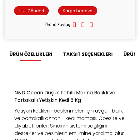
Hızlı Gönderi
Kargo bedava
Ürünü Paylaş:
ÜRÜN ÖZELLİKLERİ
TAKSİT SEÇENEKLERİ
ÜRÜN 
N&D Ocean Düşük Tahıllı Morina Balıklı ve
Portakallı Yetişkin Kedi 5 Kg
Yetişkin kedilerin beslenmeleri için uygun balık
ve portakallı az tahıllı kedi maması. Obezite ve
diyabeti önler. Sindirim sistemi sağlığını
destekler ve besinlerin emilimine yardımcı olur.