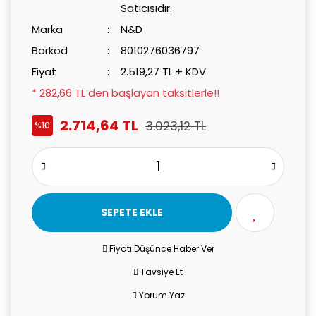
Satıcısıdır.
Marka
N&D
Barkod
8010276036797
Fiyat
2.519,27 TL + KDV
* 282,66 TL den başlayan taksitlerle!!
2.714,64 TL
3.023,12 TL
%10
SEPETE EKLE
Fiyatı Düşünce Haber Ver
Tavsiye Et
Yorum Yaz