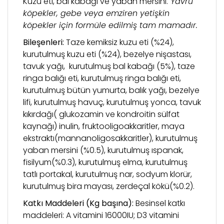
Kuzu eti, bal kabağı ve yaban mersini.
Yavru
köpekler, gebe veya emziren yetişkin
köpekler için formüle edilmiş tam mamadır.
Bileşenleri:
Taze kemiksiz kuzu eti (%24),
kurutulmuş kuzu eti (%24), bezelye nişastası,
tavuk yağı, kurutulmuş bal kabağı (5%), taze
ringa balığı eti, kurutulmuş ringa balığı eti,
kurutulmuş bütün yumurta, balık yağı, bezelye
lifi, kurutulmuş havuç, kurutulmuş yonca, tavuk
kıkırdağı( glukozamin ve kondroitin sülfat
kaynağı) inulin, fruktooligoakkaritler, maya
ekstraktı(mannanoligosakkaritler), kurutulmuş
yaban mersini (%0.5), kurutulmuş ıspanak,
fisilyum(%0.3), kurutulmuş elma, kurutulmuş
tatlı portakal, kurutulmuş nar, sodyum klorür,
kurutulmuş bira mayası, zerdeçal kökü(%0.2).
Katkı Maddeleri (Kg başına):
Besinsel katkı
maddeleri: A vitamini 16000IU; D3 vitamini