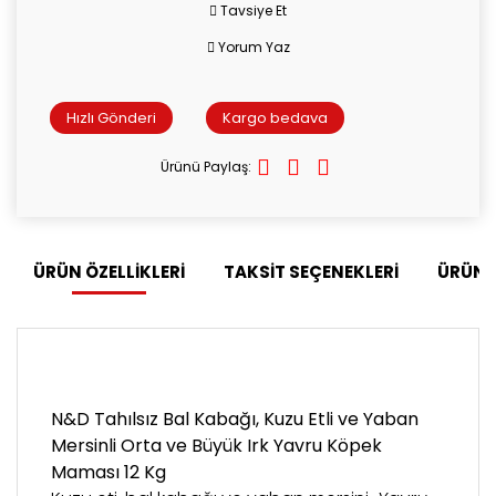
Tavsiye Et
Yorum Yaz
Hızlı Gönderi
Kargo bedava
Ürünü Paylaş:
ÜRÜN ÖZELLİKLERİ
TAKSİT SEÇENEKLERİ
ÜRÜN 
N&D Tahılsız Bal Kabağı,
Kuzu Etli ve Yaban
Mersinli Orta ve Büyük Irk Yavru Köpek
Maması 12 Kg