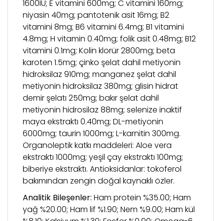
1600IU; E vitamini 600mg; C vitamini 160mg;
niyasin 40mg; pantotenik asit 16mg; B2
vitamini 8mg; B6 vitamini 6.4mg; B1 vitamini
4.8mg; H vitamin 0.40mg; folik asit 0.48mg; B12
vitamini 0.1mg; Kolin klorür 2800mg; beta
karoten 1.5mg; çinko şelat dahil metiyonin
hidroksilaz 910mg; manganez şelat dahil
metiyonin hidroksilaz 380mg; glisin hidrat
demir şelatı 250mg; bakır şelat dahil
metiyonin hidrosilaz 88mg; selenize inaktif
maya ekstraktı 0.40mg; DL-metiyonin
6000mg; taurin 1000mg; L-karnitin 300mg.
Organoleptik katkı maddeleri: Aloe vera
ekstraktı 1000mg; yeşil çay ekstraktı 100mg;
biberiye ekstraktı. Antioksidanlar: tokoferol
bakımından zengin doğal kaynaklı özler.
Analitik Bileşenler:
Ham protein %35.00; Ham
yağ %20.00; Ham lif %1.90; Nem %9.00; Ham kül