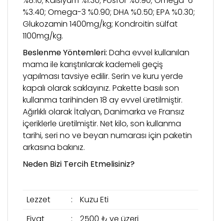
%8.10; Kalsiyum %1.30; Fosfor %0.90; Omega-6
%3.40; Omega-3 %0.90; DHA %0.50; EPA %0.30;
Glukozamin 1400mg/kg; Kondroitin sülfat
1100mg/kg.
Beslenme Yöntemleri:
Daha evvel kullanılan
mama ile karıştırılarak kademeli geçiş
yapılması tavsiye edilir. Serin ve kuru yerde
kapalı olarak saklayınız. Pakette basılı son
kullanma tarihinden 18 ay evvel üretilmiştir.
Ağırlıklı olarak İtalyan, Danimarka ve Fransız
içeriklerle üretilmiştir. Net kilo, son kullanma
tarihi, seri no ve beyan numarası için paketin
arkasına bakınız.
Neden Bizi Tercih Etmelisiniz?
Lezzet
:
Kuzu Eti
Fiyat
:
2500 ₺ ve üzeri