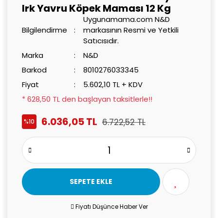
Irk Yavru Köpek Maması 12 Kg
Uygunamama.com N&D
Bilgilendirme
markasının Resmi ve Yetkili
Satıcısıdır.
Marka
N&D
Barkod
8010276033345
Fiyat
5.602,10 TL + KDV
* 628,50 TL den başlayan taksitlerle!!
6.036,05 TL
6.722,52 TL
%10
SEPETE EKLE
Fiyatı Düşünce Haber Ver