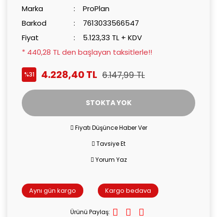
Marka
ProPlan
Barkod
7613033566547
Fiyat
5.123,33 TL + KDV
* 440,28 TL den başlayan taksitlerle!!
4.228,40 TL
6.147,99 TL
%31
STOKTA YOK
Fiyatı Düşünce Haber Ver
Tavsiye Et
Yorum Yaz
Aynı gün kargo
Kargo bedava
Ürünü Paylaş: