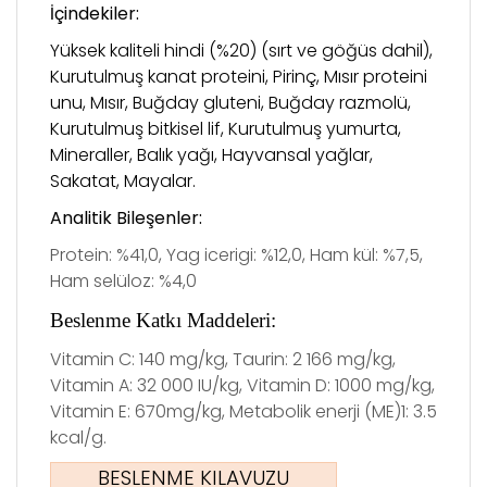
İçindekiler:
Yüksek kaliteli hindi (%20) (sırt ve göğüs dahil),
Kurutulmuş kanat proteini, Pirinç, Mısır proteini
unu, Mısır, Buğday gluteni, Buğday razmolü,
Kurutulmuş bitkisel lif, Kurutulmuş yumurta,
Mineraller, Balık yağı, Hayvansal yağlar,
Sakatat, Mayalar.
Analitik
Bileşenler:
Protein: %41,0, Yag icerigi: %12,0, Ham kül: %7,5,
Ham selüloz: %4,0
Beslenme Katkı Maddeleri:
Vitamin C: 140 mg/kg, Taurin: 2 166 mg/kg,
Vitamin A: 32 000 IU/kg, Vitamin D: 1000 mg/kg,
Vitamin E: 670mg/kg, Metabolik enerji (ME)1: 3.5
kcal/g.
BESLENME KILAVUZU