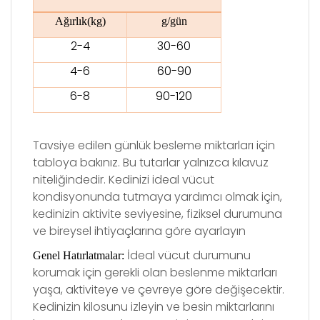
Ağırlık(kg)
g/gün
2-4
30-60
4-6
60-90
6-8
90-120
Tavsiye edilen günlük besleme miktarları için
tabloya bakınız. Bu tutarlar yalnızca kılavuz
niteliğindedir. Kedinizi
ideal v
ücut
kondisyonunda tutmaya yardımcı olmak için,
kedinizin aktivite seviyesine, fiziksel durumuna
ve bireysel ihtiyaçlarına g
ö
re ayarlayın
İ
deal v
ücut durumunu
Genel Hatırlatmalar:
korumak için gerekli olan beslenme miktarları
yaşa, aktiviteye ve çevreye g
ö
re de
ğişecektir.
Kedinizin kilosunu izleyin ve besin miktarlarını