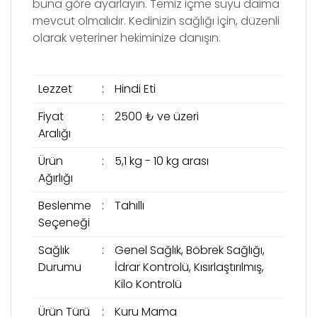
buna g
ö
re ayarlayın. Temiz içme suyu daima
mevcut olmalıdır. Kedinizin sağlığı için, düzenli
olarak veteriner hekiminize danışın.
Lezzet
:
Hindi Eti
Fiyat
:
2500 ₺ ve üzeri
Aralığı
Ürün
:
5,1 kg - 10 kg arası
Ağırlığı
Beslenme
:
Tahıllı
Seçeneği
Sağlık
:
Genel Sağlık, Böbrek Sağlığı,
Durumu
İdrar Kontrolü, Kısırlaştırılmış,
Kilo Kontrolü
Ürün Türü
:
Kuru Mama