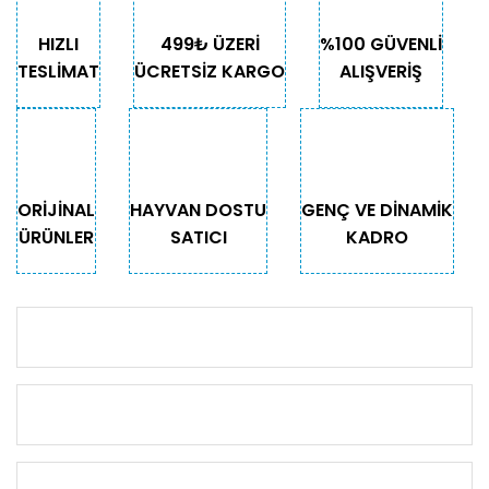
HIZLI
499₺ ÜZERİ
%100 GÜVENLİ
TESLİMAT
ÜCRETSİZ KARGO
ALIŞVERİŞ
ORİJİNAL
HAYVAN DOSTU
GENÇ VE DİNAMİK
ÜRÜNLER
SATICI
KADRO
KURUMSAL
KATEGORİLER