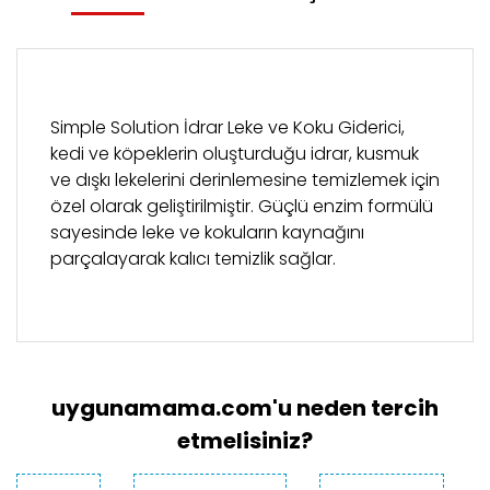
Simple Solution İdrar Leke ve Koku Giderici,
kedi ve köpeklerin oluşturduğu idrar, kusmuk
ve dışkı lekelerini derinlemesine temizlemek için
özel olarak geliştirilmiştir. Güçlü enzim formülü
sayesinde leke ve kokuların kaynağını
parçalayarak kalıcı temizlik sağlar.
Bu ürünün fiyat bilgisi, resim, ürün açıklamalarında
ve diğer konularda yetersiz gördüğünüz noktaları
Bu ürüne ilk yorumu siz yapın!
öneri formunu kullanarak tarafımıza iletebilirsiniz.
Görüş ve önerileriniz için teşekkür ederiz.
uygunamama.com'u neden tercih
Yorum Yaz
Ürün resmi kalitesiz, bozuk veya
etmelisiniz?
görüntülenemiyor.
Ürün açıklamasında eksik bilgiler bulunuyor.