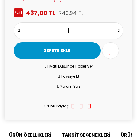
437,00 TL
740,94 TL
%41
SEPETE EKLE
Fiyatı Düşünce Haber Ver
Tavsiye Et
Yorum Yaz
Ürünü Paylaş:
ÜRÜN ÖZELLİKLERİ
TAKSİT SEÇENEKLERİ
ÜRÜN 