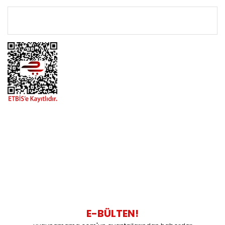
ÖNEMLİ BİLGİLER
BİZİMLE İLETİŞİME GEÇİN
0216 616 20 02
0538 437 38 38
Çalışma Saatleri: Pazartesi-Cuma 09:00 / 17:30 Cumartesi
09:00 / 15:00 Pazar günleri kapalıyız.
E-BÜLTEN!