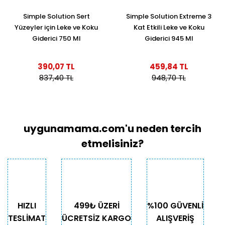
Simple Solution Sert
Simple Solution Extreme 3
Yüzeyler için Leke ve Koku
Kat Etkili Leke ve Koku
Giderici 750 Ml
Giderici 945 Ml
390,07 TL
459,84 TL
837,40 TL
948,70 TL
uygunamama.com'u neden tercih
etmelisiniz?
HIZLI
499₺ ÜZERİ
%100 GÜVENLİ
TESLİMAT
ÜCRETSİZ KARGO
ALIŞVERİŞ